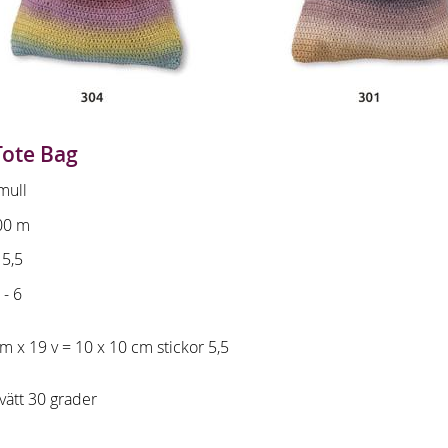
ote Bag
mull
00 m
 5,5
 - 6
m x 19 v = 10 x 10 cm stickor 5,5
tvätt 30 grader