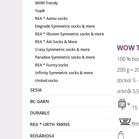
WOW Trendy
Yupik
REA * Aamu socks
Degrade Symmetric socks & more
REA * Illusion Symmetric socks & more
REA * Äiti Socks & More
WOW T
Crasy Symmetric socks & more
Paradise Symmetric socks & more
100 % bo
REA * Funny socks
200 g = 2
Infinity Symmetric socks & more
stickor 5 -
United socks
SESIA
virknål 5,5
BC GARN
15 
DURABLE
fin
REA * URTH YARNS
ROSÁRIOS4