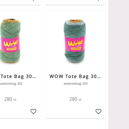
ter
Lägg till i favoriter
Lägg till i favori
WOW Tote Bag 302 rosa-rost-okra-grön
WOW Tote Bag 303 röd-orange-petrol
wowtotebag-302
wowtotebag-303
280
280
KR
KR
ter
Lägg till i favoriter
Lägg till i favori