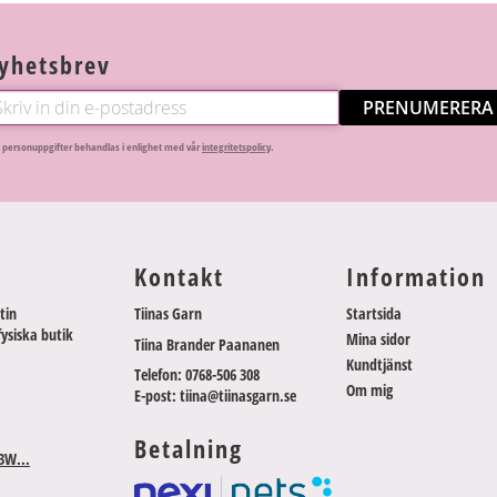
yhetsbrev
PRENUMERERA
 personuppgifter behandlas i enlighet med vår
integritetspolicy
.
Kontakt
Information
tin
Tiinas Garn
Startsida
fysiska butik
Mina sidor
Tiina Brander Paananen
Kundtjänst
Telefon: 0768-506 308
Om mig
E-post: tiina@tiinasgarn.se
Betalning
3W...