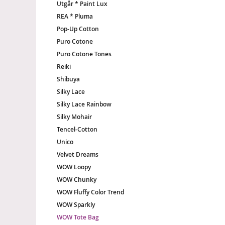
Utgår * Paint Lux
REA * Pluma
Pop-Up Cotton
Puro Cotone
Puro Cotone Tones
Reiki
Shibuya
Silky Lace
Silky Lace Rainbow
Silky Mohair
Tencel-Cotton
Unico
Velvet Dreams
WOW Loopy
WOW Chunky
WOW Fluffy Color Trend
WOW Sparkly
WOW Tote Bag