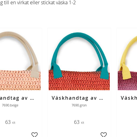
g till en virkat eller stickat väska 1-2
Väskhandtag av bomull beige
Väskhandtag av bomull grönturkos
7690.beige
7690.gron
63
63
KR
KR