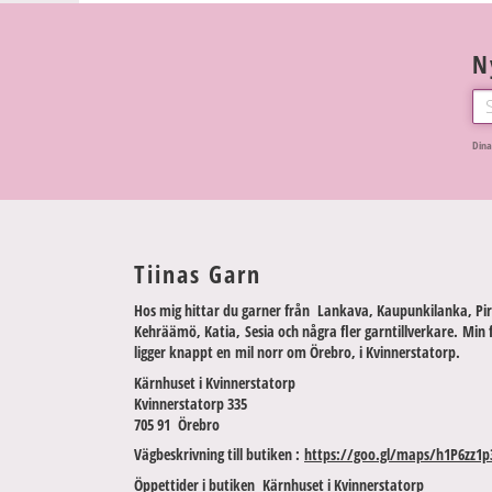
N
Dina
Tiinas Garn
Hos mig hittar du garner från Lankava, Kaupunkilanka, Pir
Kehräämö, Katia, Sesia och några fler garntillverkare. Min 
ligger knappt en mil norr om Örebro, i Kvinnerstatorp.
Kärnhuset i Kvinnerstatorp
Kvinnerstatorp 335
705 91 Örebro
Vägbeskrivning till butiken :
https://goo.gl/maps/h1P6zz1p
Öppettider i butiken Kärnhuset i Kvinnerstatorp