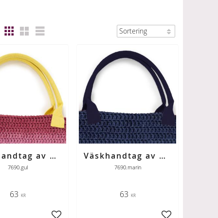
Väskhandtag av bomull gul
Väskhandtag av bomull marin
7690.gul
7690.marin
63
63
KR
KR