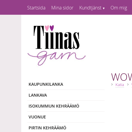
Startsida
Mina sidor
Kundtjänst
Om mig
WOW
KAUPUNKILANKA
Katia
LANKAVA
ISOKUMMUN KEHRÄÄMÖ
VUONUE
PIRTIN KEHRÄÄMÖ