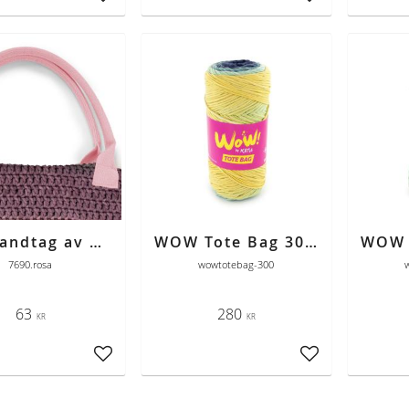
Lägg till i favoriter
Lägg till i favori
Väskhandtag av bomull rosa
WOW Tote Bag 300 blå-vatten-citrongul
7690.rosa
wowtotebag-300
63
280
KR
KR
Lägg till i favoriter
Lägg till i favori