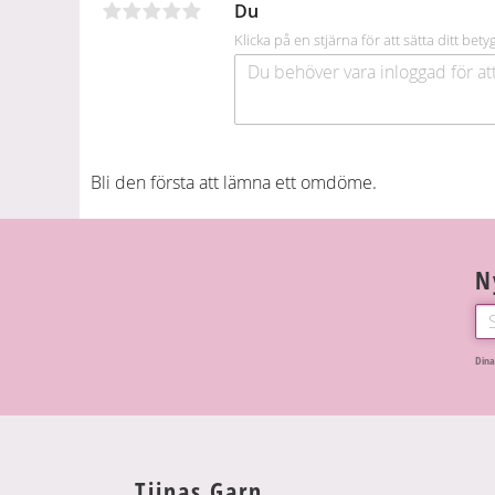
Du
k
Klicka på en stjärna för att sätta ditt bety
Bli den första att lämna ett omdöme.
N
Dina
Tiinas Garn