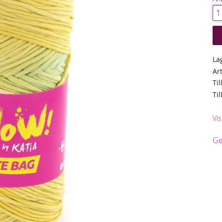
La
Ar
Til
Ti
Vis
Ge