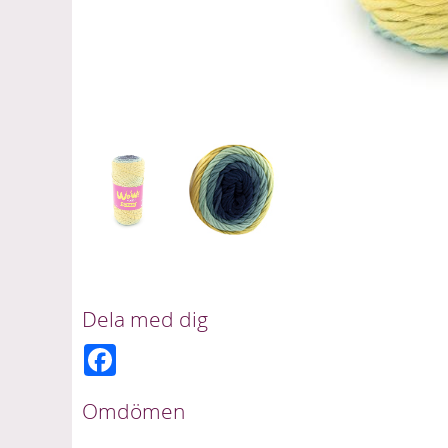
Dela med dig
F
a
c
e
Omdömen
b
o
o