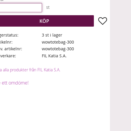
st
Lägg till i fa
KÖP
gerstatus
3 st i lager
tikelnr
wowtotebag-300
lv. artikelnr
wowtotebag-300
llverkare
FIL Katia S.A.
a alla produkter från FIL Katia S.A.
 ett omdöme!