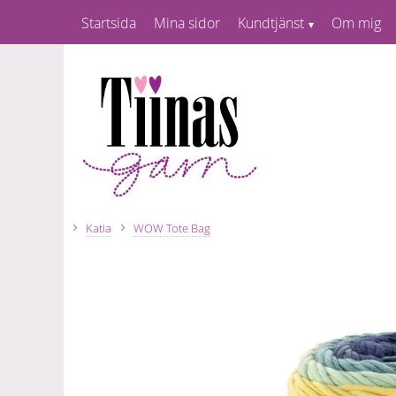
Startsida
Mina sidor
Kundtjänst
Om mig
Katia
WOW Tote Bag