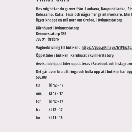
Hos mig hittar du garner från Lankava, Kaupunkilanka, Pir
Kehräämö, Katia, Sesia och några fler garntillverkare. Min 
ligger knappt en mil norr om Örebro, i Kvinnerstatorp.
Kärnhuset i Kvinnerstatorp
Kvinnerstatorp 335
705 91 Örebro
Vägbeskrivning till butiken :
https://goo.gl/maps/h1P6zz1p
Öppettider i butiken Kärnhuset i Kvinnerstatorp
Avvikande öppettider uppdateras i Facebook och Instagram
Det går även bra att ringa och kolla upp att butiken har öpp
506308
tis kl 12 - 17
ons kl 12 - 17
tor kl 12 - 17
fre kl 12 - 17
lör kl 11 - 15