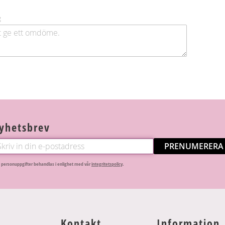
g
yhetsbrev
PRENUMERERA
 personuppgifter behandlas i enlighet med vår
integritetspolicy
.
Kontakt
Information