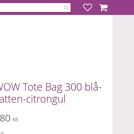
Favoriter
Kundvagn
OW Tote Bag 300 blå-
atten-citrongul
80
KR
al