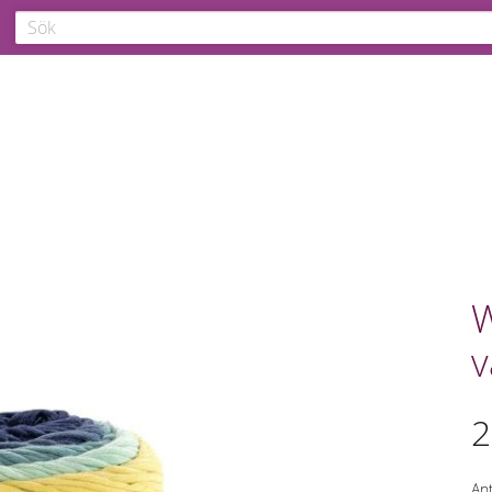
W
v
2
Ant