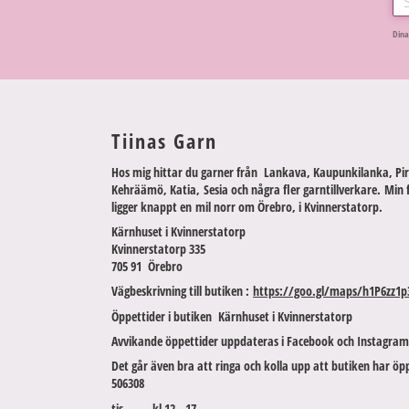
Dina
Tiinas Garn
Hos mig hittar du garner från Lankava, Kaupunkilanka, Pir
Kehräämö, Katia, Sesia och några fler garntillverkare. Min 
ligger knappt en mil norr om Örebro, i Kvinnerstatorp.
Kärnhuset i Kvinnerstatorp
Kvinnerstatorp 335
705 91 Örebro
Vägbeskrivning till butiken :
https://goo.gl/maps/h1P6zz1p
Öppettider i butiken Kärnhuset i Kvinnerstatorp
Avvikande öppettider uppdateras i Facebook och Instagram
Det går även bra att ringa och kolla upp att butiken har öpp
506308
tis kl 12 - 17