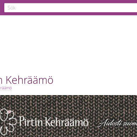
in Kehräämö
ehräämö