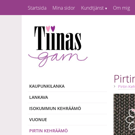
Startsida
Mina sidor
Kundtjänst
Om mig
Pirt
KAUPUNKILANKA
Pirtin K
LANKAVA
ISOKUMMUN KEHRÄÄMÖ
VUONUE
PIRTIN KEHRÄÄMÖ