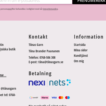
PRENUMERERA
 personuppgifter behandlas i enlighet med vår
integritetspolicy
.
Kontakt
Information
tin
Tiinas Garn
Startsida
fysiska butik
Mina sidor
Tiina Brander Paananen
Kundtjänst
Telefon: 0768-506 308
Om mig
E-post: tiina@tiinasgarn.se
Betalning
3W...
 @tiinasgarn
et tel: 0768-