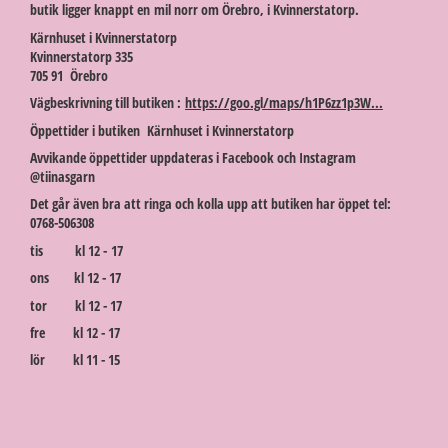
butik ligger knappt en mil norr om Örebro, i Kvinnerstatorp.
Kärnhuset i Kvinnerstatorp
Kvinnerstatorp 335
705 91 Örebro
Vägbeskrivning till butiken :
https://goo.gl/maps/h1P6zz1p3W...
Öppettider i butiken Kärnhuset i Kvinnerstatorp
Avvikande öppettider uppdateras i Facebook och Instagram
@tiinasgarn
Det går även bra att ringa och kolla upp att butiken har öppet tel:
0768-506308
tis kl 12 - 17
ons kl 12 - 17
tor kl 12 - 17
fre kl 12 - 17
lör kl 11 - 15