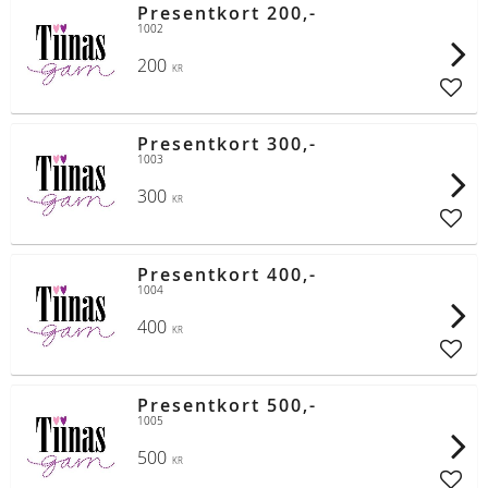
Presentkort 200,-
1002
200
KR
Lägg t
Presentkort 300,-
1003
300
KR
Lägg t
Presentkort 400,-
1004
400
KR
Lägg t
Presentkort 500,-
1005
500
KR