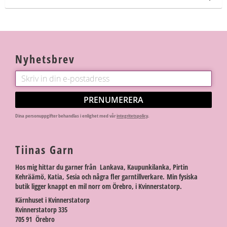
Lägg t
Nyhetsbrev
PRENUMERERA
Dina personuppgifter behandlas i enlighet med vår
integritetspolicy
.
Tiinas Garn
Hos mig hittar du garner från Lankava, Kaupunkilanka, Pirtin
Kehräämö, Katia, Sesia och några fler garntillverkare. Min fysiska
butik ligger knappt en mil norr om Örebro, i Kvinnerstatorp.
Kärnhuset i Kvinnerstatorp
Kvinnerstatorp 335
705 91 Örebro