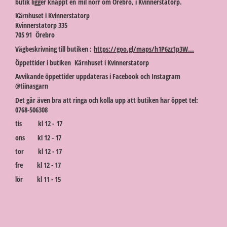
butik ligger knappt en mil norr om Örebro, i Kvinnerstatorp.
Kärnhuset i Kvinnerstatorp
Kvinnerstatorp 335
705 91 Örebro
Vägbeskrivning till butiken :
https://goo.gl/maps/h1P6zz1p3W...
Öppettider i butiken Kärnhuset i Kvinnerstatorp
Avvikande öppettider uppdateras i Facebook och Instagram
@tiinasgarn
Det går även bra att ringa och kolla upp att butiken har öppet tel:
0768-506308
tis kl 12 - 17
ons kl 12 - 17
tor kl 12 - 17
fre kl 12 - 17
lör kl 11 - 15