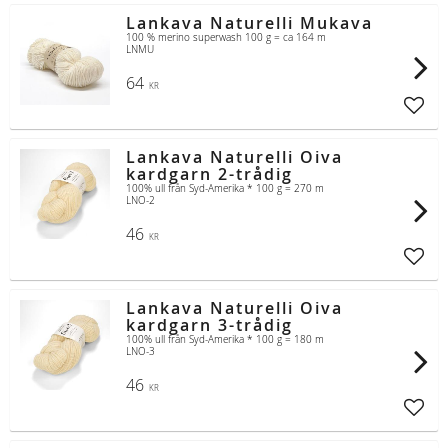
Lankava Naturelli Mukava
100 % merino superwash 100 g = ca 164 m
LNMU
64
KR
Lägg t
Lankava Naturelli Oiva
kardgarn 2-trådig
100% ull från Syd-Amerika * 100 g = 270 m
LNO-2
46
KR
Lägg t
Lankava Naturelli Oiva
kardgarn 3-trådig
100% ull från Syd-Amerika * 100 g = 180 m
LNO-3
46
KR
Lägg t