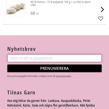
85 % merino - 15 % polyamid 100 g = ca 350 m sport
LNSL
68
KR
Lägg t
Nyhetsbrev
PRENUMERERA
Dina personuppgifter behandlas i enlighet med vår
integritetspolicy
.
Tiinas Garn
Hos mig hittar du garner från Lankava, Kaupunkilanka, Pirtin
Kehräämö, Katia, Sesia och några fler garntillverkare. Min fysiska