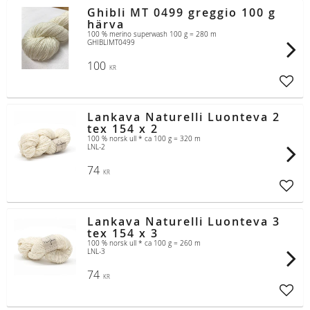
Ghibli MT 0499 greggio 100 g
härva
100 % merino superwash 100 g = 280 m
GHIBLIMT0499
100
KR
Lägg t
Lankava Naturelli Luonteva 2
tex 154 x 2
100 % norsk ull * ca 100 g = 320 m
LNL-2
74
KR
Lägg t
Lankava Naturelli Luonteva 3
tex 154 x 3
100 % norsk ull * ca 100 g = 260 m
LNL-3
74
KR
Lägg t