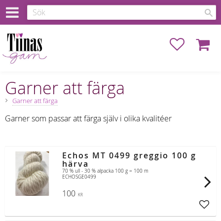
Favoriter
Kundva
Garner att färga
Garner att färga
Garner som passar att färga själv i olika kvalitéer
Echos MT 0499 greggio 100 g
härva
70 % ull - 30 % alpacka 100 g = 100 m
ECHOSGE0499
100
KR
Lägg t