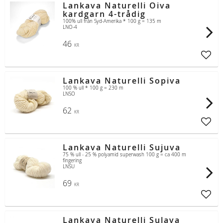
Lankava Naturelli Oiva
kardgarn 4-trådig
100% ull från Syd-Amerika * 100 g = 135 m
LNO-4
46
KR
Lägg t
Lankava Naturelli Sopiva
100 % ull * 100 g = 230 m
LNSO
62
KR
Lägg t
Lankava Naturelli Sujuva
75 % ull - 25 % polyamid superwash 100 g = ca 400 m
fingering
LNSU
69
KR
Lägg t
Lankava Naturelli Sulava