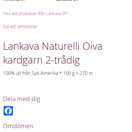
Visa alla produkter från Lankava OY
Ge ett omdöme!
Lankava Naturelli Oiva
kardgarn 2-trådig
100% ull från Syd-Amerika * 100 g = 270 m
Dela med dig
F
a
c
e
Omdömen
b
o