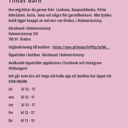
Tiinas Garn
Hos mig hittar du garner från Lankava, Kaupunkilanka, Pirtin
Kehräämö, Katia, Sesia och några fler garntillverkare. Min fysiska
butik ligger knappt en mil norr om Örebro, i Kvinnerstatorp.
Kärnhuset i Kvinnerstatorp
Kvinnerstatorp 335
705 91 Örebro
Vägbeskrivning till butiken :
https://goo.gl/maps/h1P6zz1p3W...
Öppettider i butiken Kärnhuset i Kvinnerstatorp
Avvikande öppettider uppdateras i Facebook och Instagram
@tiinasgarn
Det går även bra att ringa och kolla upp att butiken har öppet tel:
0768-506308
tis kl 12 - 17
ons kl 12 - 17
tor kl 12 - 17
fre kl 12 - 17
lör kl 11 - 15