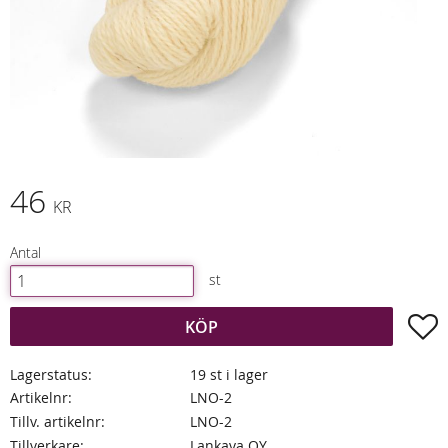
46
KR
Antal
st
L
KÖP
Lagerstatus
19 st i lager
Artikelnr
LNO-2
Tillv. artikelnr
LNO-2
Tillverkare
Lankava OY