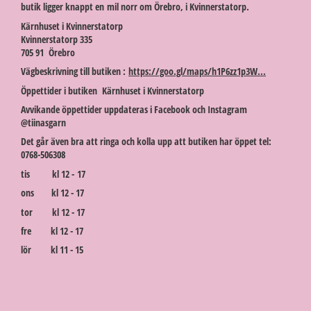
butik ligger knappt en mil norr om Örebro, i Kvinnerstatorp.
Kärnhuset i Kvinnerstatorp
Kvinnerstatorp 335
705 91 Örebro
Vägbeskrivning till butiken :
https://goo.gl/maps/h1P6zz1p3W...
Öppettider i butiken Kärnhuset i Kvinnerstatorp
Avvikande öppettider uppdateras i Facebook och Instagram
@tiinasgarn
Det går även bra att ringa och kolla upp att butiken har öppet tel:
0768-506308
tis kl 12 - 17
ons kl 12 - 17
tor kl 12 - 17
fre kl 12 - 17
lör kl 11 - 15