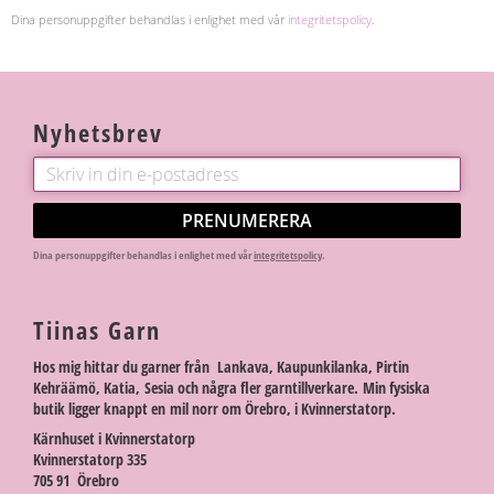
Dina personuppgifter behandlas i enlighet med vår
integritetspolicy
.
Nyhetsbrev
PRENUMERERA
Dina personuppgifter behandlas i enlighet med vår
integritetspolicy
.
Tiinas Garn
Hos mig hittar du garner från Lankava, Kaupunkilanka, Pirtin
Kehräämö, Katia, Sesia och några fler garntillverkare. Min fysiska
butik ligger knappt en mil norr om Örebro, i Kvinnerstatorp.
Kärnhuset i Kvinnerstatorp
Kvinnerstatorp 335
705 91 Örebro