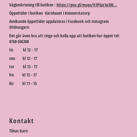
Vägbeskrivning till butiken :
https://goo.gl/maps/h1P6zz1p3W...
Öppettider i butiken Kärnhuset i Kvinnerstatorp
Avvikande öppettider uppdateras i Facebook och Instagram
@tiinasgarn
Det går även bra att ringa och kolla upp att butiken har öppet tel:
0768-506308
tis kl 12 - 17
ons kl 12 - 17
tor kl 12 - 17
fre kl 12 - 17
lör kl 11 - 15
Kontakt
Tiinas Garn