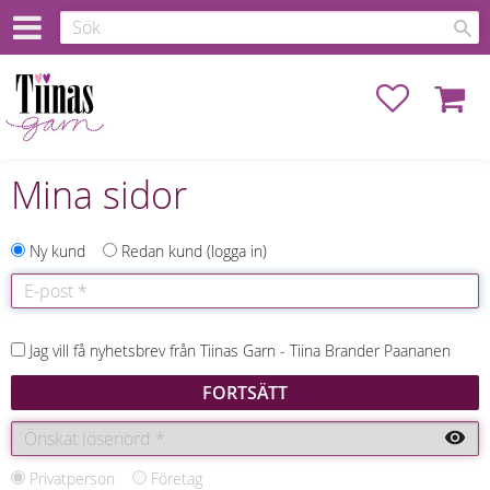
Favoriter
Kundva
Mina sidor
Ny kund
Redan kund
logga in
Jag vill få nyhetsbrev från Tiinas Garn - Tiina Brander Paananen
FORTSÄTT
visibility
Privatperson
Företag