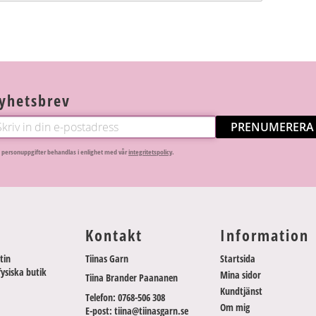
yhetsbrev
PRENUMERERA
 personuppgifter behandlas i enlighet med vår
integritetspolicy
.
Kontakt
Information
tin
Tiinas Garn
Startsida
fysiska butik
Mina sidor
Tiina Brander Paananen
Kundtjänst
Telefon: 0768-506 308
Om mig
E-post: tiina@tiinasgarn.se