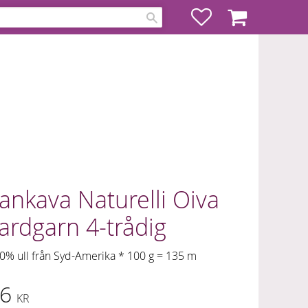
Favoriter
Kundvagn
ankava Naturelli Oiva
ardgarn 4-trådig
0% ull från Syd-Amerika * 100 g = 135 m
6
KR