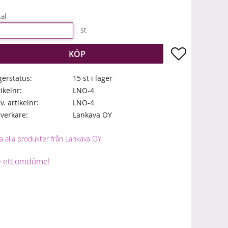
al
st
Lägg till i fa
KÖP
gerstatus
15 st i lager
tikelnr
LNO-4
lv. artikelnr
LNO-4
llverkare
Lankava OY
sa alla produkter från Lankava OY
 ett omdöme!