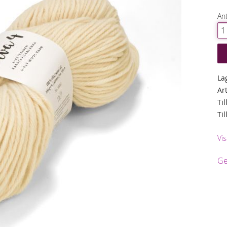
Ant
La
Ar
Til
Ti
Vi
Ge