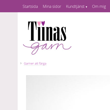
Startsida
Mina sidor
Kundtjänst
Om mig
Garner att färga