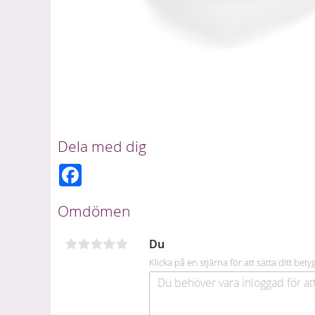
Dela med dig
F
a
c
e
Omdömen
b
o
o
Du
k
Klicka på en stjärna för att sätta ditt bety