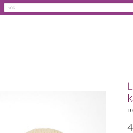
L
k
10
4