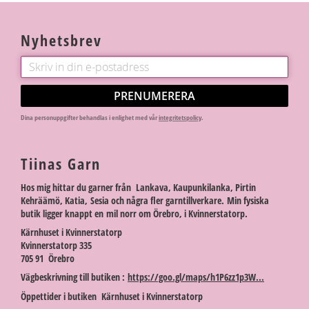
Nyhetsbrev
PRENUMERERA
Dina personuppgifter behandlas i enlighet med vår
integritetspolicy
.
Tiinas Garn
Hos mig hittar du garner från Lankava, Kaupunkilanka, Pirtin
Kehräämö, Katia, Sesia och några fler garntillverkare. Min fysiska
butik ligger knappt en mil norr om Örebro, i Kvinnerstatorp.
Kärnhuset i Kvinnerstatorp
Kvinnerstatorp 335
705 91 Örebro
Vägbeskrivning till butiken :
https://goo.gl/maps/h1P6zz1p3W...
Öppettider i butiken Kärnhuset i Kvinnerstatorp