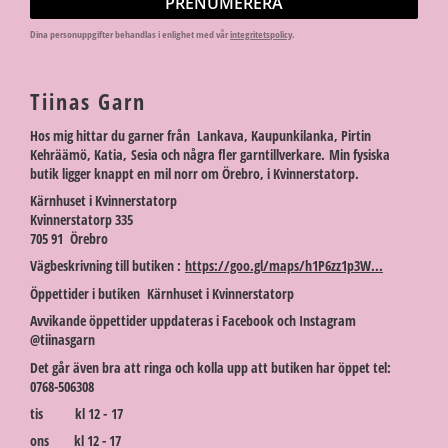
PRENUMERERA
Dina personuppgifter behandlas i enlighet med vår
integritetspolicy
.
Tiinas Garn
Hos mig hittar du garner från Lankava, Kaupunkilanka, Pirtin
Kehräämö, Katia, Sesia och några fler garntillverkare. Min fysiska
butik ligger knappt en mil norr om Örebro, i Kvinnerstatorp.
Kärnhuset i Kvinnerstatorp
Kvinnerstatorp 335
705 91 Örebro
Vägbeskrivning till butiken :
https://goo.gl/maps/h1P6zz1p3W...
Öppettider i butiken Kärnhuset i Kvinnerstatorp
Avvikande öppettider uppdateras i Facebook och Instagram
@tiinasgarn
Det går även bra att ringa och kolla upp att butiken har öppet tel:
0768-506308
tis kl 12 - 17
ons kl 12 - 17