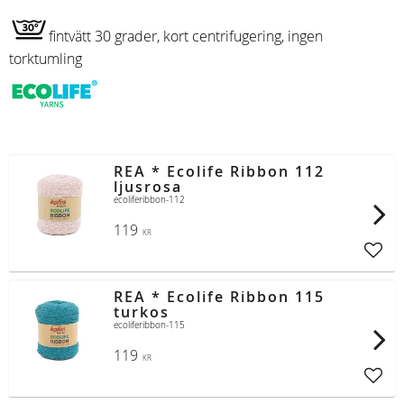
fintvätt 30 grader, kort centrifugering, ingen
torktumling
REA * Ecolife Ribbon 112
ljusrosa
ecoliferibbon-112
119
KR
Lägg t
REA * Ecolife Ribbon 115
turkos
ecoliferibbon-115
119
KR
Lägg t