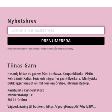
Nyhetsbrev
PRENUMERERA
Dina personuppgifter behandlas i enlighet med vår
integritetspolicy
.
Tiinas Garn
Hos mig hittar du garner från Lankava, Kaupunkilanka, Pirtin
Kehräämö, Katia, Sesia och några fler garntillverkare. Min fysiska
butik ligger knappt en mil norr om Örebro, i Kvinnerstatorp.
Kärnhuset i Kvinnerstatorp
Kvinnerstatorp 335
705 91 Örebro
Vägbeskrivning till butiken :
https://goo.gl/maps/h1P6zz1p3W...