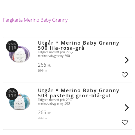
Färgkarta Merino Baby Granny
Utgår * Merino Baby Granny
SPARA
11
500 lila-rosa-grå
%
Tidigare nedsatt pris 299,-
merinobabygranny-500
266
KR
299
KR
Lägg t
Utgår * Merino Baby Granny
SPARA
11
503 pastellig grön-blå-gul
%
Tidigare nedsatt pris 299,-
merinobabygranny-503
266
KR
299
KR
Lägg t