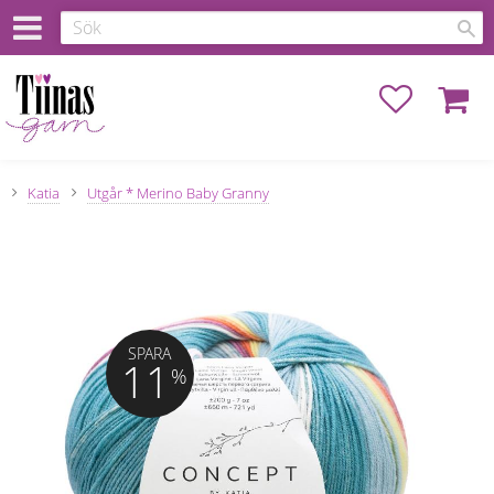
Favoriter
Kundva
Katia
Utgår * Merino Baby Granny
SPARA
11
%