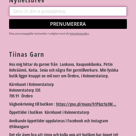
PRENUMERERA
Dina personuppgifter behandlas i enlighet med vår
integritetspolicy
.
Tiinas Garn
Hos mig hittar du garner från Lankava, Kaupunkilanka, Pirtin
Kehräämö, Katia, Sesia och några fler garntillverkare. Min fysiska
butik ligger knappt en mil norr om Örebro, i Kvinnerstatorp.
Kärnhuset i Kvinnerstatorp
Kvinnerstatorp 335
705 91 Örebro
Vägbeskrivning till butiken :
https://goo.gl/maps/h1P6zz1p3W...
Öppettider i butiken Kärnhuset i Kvinnerstatorp
Avvikande öppettider uppdateras i Facebook och Instagram
@tiinasgarn
Det går även bra att ringa och kolla upp att butiken har öppet tel: