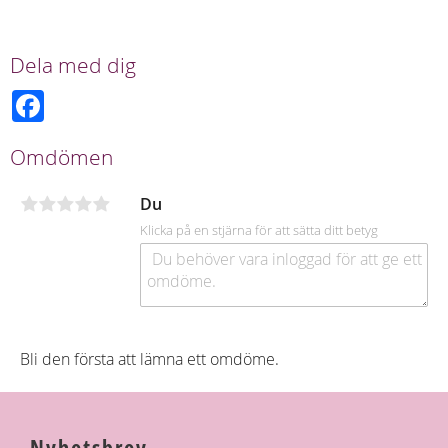
Dela med dig
F
a
c
e
Omdömen
b
o
o
Du
k
Klicka på en stjärna för att sätta ditt betyg
Bli den första att lämna ett omdöme.
Nyhetsbrev