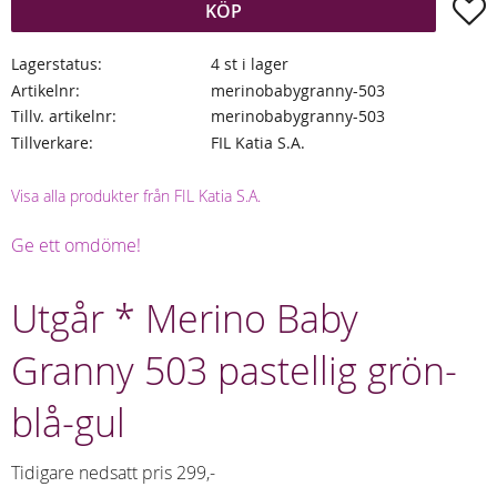
L
KÖP
Lagerstatus
4 st i lager
Artikelnr
merinobabygranny-503
Tillv. artikelnr
merinobabygranny-503
Tillverkare
FIL Katia S.A.
Visa alla produkter från FIL Katia S.A.
Ge ett omdöme!
Utgår * Merino Baby
Granny 503 pastellig grön-
blå-gul
Tidigare nedsatt pris 299,-