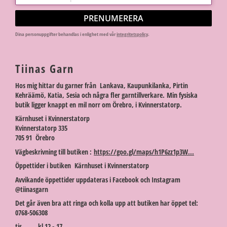
PRENUMERERA
Dina personuppgifter behandlas i enlighet med vår
integritetspolicy
.
Tiinas Garn
Hos mig hittar du garner från Lankava, Kaupunkilanka, Pirtin
Kehräämö, Katia, Sesia och några fler garntillverkare. Min fysiska
butik ligger knappt en mil norr om Örebro, i Kvinnerstatorp.
Kärnhuset i Kvinnerstatorp
Kvinnerstatorp 335
705 91 Örebro
Vägbeskrivning till butiken :
https://goo.gl/maps/h1P6zz1p3W...
Öppettider i butiken Kärnhuset i Kvinnerstatorp
Avvikande öppettider uppdateras i Facebook och Instagram
@tiinasgarn
Det går även bra att ringa och kolla upp att butiken har öppet tel:
0768-506308
tis kl 12 - 17