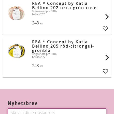
REA * Concept by Katia
Bellino 202 okra-grön-rose
Tidigare ord.pris 310,-
bellino-202
248
KR
Lägg t
REA * Concept by Katia
Bellino 205 röd-citrongul-
grönblå
Tidigare ord.pris 310,-
bellino-205
248
KR
Lägg t
Nyhetsbrev