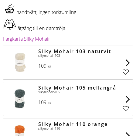
handtvätt, ingen torktumling
åtgång till en damtröja
Färgkarta Silky Mohair
Silky Mohair 103 naturvit
silkymohair-103
109
KR
Lägg t
Silky Mohair 105 mellangrå
silkymohair-105
109
KR
Lägg t
Silky Mohair 110 orange
silkymohair-110