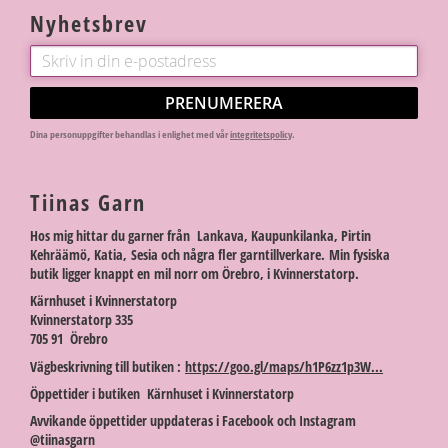
Nyhetsbrev
PRENUMERERA
Dina personuppgifter behandlas i enlighet med vår
integritetspolicy
.
Tiinas Garn
Hos mig hittar du garner från Lankava, Kaupunkilanka, Pirtin
Kehräämö, Katia, Sesia och några fler garntillverkare. Min fysiska
butik ligger knappt en mil norr om Örebro, i Kvinnerstatorp.
Kärnhuset i Kvinnerstatorp
Kvinnerstatorp 335
705 91 Örebro
Vägbeskrivning till butiken :
https://goo.gl/maps/h1P6zz1p3W...
Öppettider i butiken Kärnhuset i Kvinnerstatorp
Avvikande öppettider uppdateras i Facebook och Instagram
@tiinasgarn