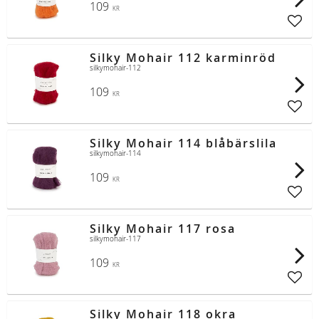
109
KR
Lägg t
Silky Mohair 112 karminröd
silkymohair-112
109
KR
Lägg t
Silky Mohair 114 blåbärslila
silkymohair-114
109
KR
Lägg t
Silky Mohair 117 rosa
silkymohair-117
109
KR
Lägg t
Silky Mohair 118 okra