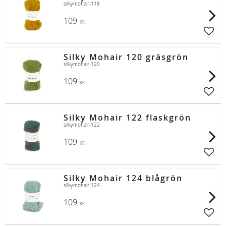
silkymohair-118
109
KR
Lägg t
Silky Mohair 120 gräsgrön
silkymohair-120
109
KR
Lägg t
Silky Mohair 122 flaskgrön
silkymohair-122
109
KR
Lägg t
Silky Mohair 124 blågrön
silkymohair-124
109
KR
Lägg t