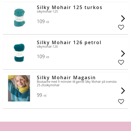
Silky Mohair 125 turkos
silkymohair-125
109
KR
Lägg t
Silky Mohair 126 petrol
silkymohair-126
109
KR
Lägg t
Silky Mohair Magasin
Bookazine med 9 mönster till garnet Silky Mohair på svenska
25-26silkymohair
99
KR
Lägg t