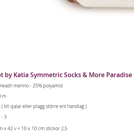
t by Katia Symmetric Socks & More Paradise
rwash merino - 25% polyamid
0 m
 ( till sjalar eller plagg större enl handlag )
 - 3
m x 42 v = 10 x 10 cm stickor 2,5