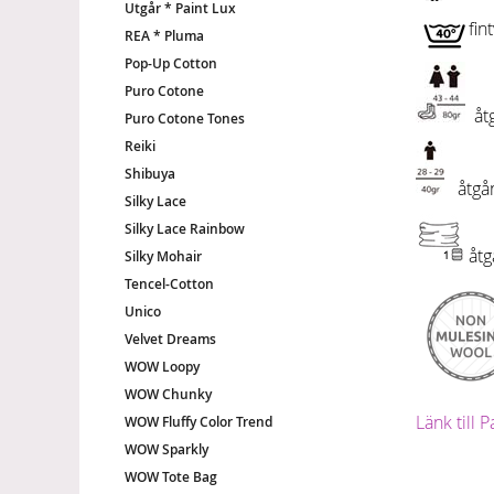
Utgår * Paint Lux
fin
REA * Pluma
Pop-Up Cotton
Puro Cotone
åtg
Puro Cotone Tones
Reiki
Shibuya
åtgång
Silky Lace
Silky Lace Rainbow
åtg
Silky Mohair
Tencel-Cotton
Unico
Velvet Dreams
WOW Loopy
WOW Chunky
Länk till
WOW Fluffy Color Trend
WOW Sparkly
WOW Tote Bag