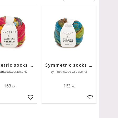
Symmetric socks & more Paradise 42 brun-röd-svart
Symmetric socks & more Paradise 43 okra-grön-blå
tricsocksparadise-42
symmetricsocksparadise-43
163
163
KR
KR
ter
Lägg till i favoriter
Lägg till i favori