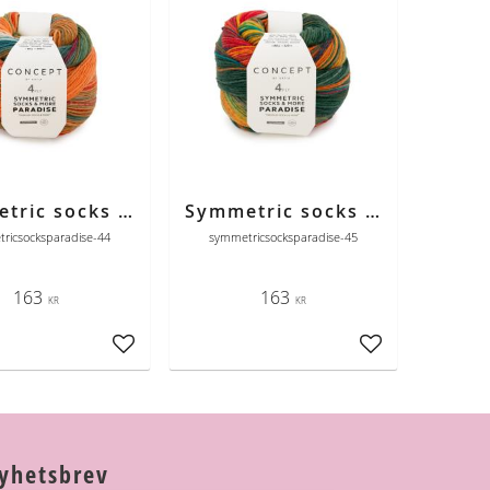
Symmetric socks & more Paradise 44 brun-grön-orange
Symmetric socks & more Paradise 45 jeans-kamel-orange
ricsocksparadise-44
symmetricsocksparadise-45
163
163
KR
KR
Lägg till i favoriter
Lägg till i favori
yhetsbrev