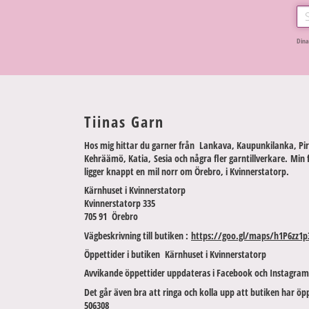
Dina
Tiinas Garn
Hos mig hittar du garner från Lankava, Kaupunkilanka, Pir
Kehräämö, Katia, Sesia och några fler garntillverkare. Min 
ligger knappt en mil norr om Örebro, i Kvinnerstatorp.
Kärnhuset i Kvinnerstatorp
Kvinnerstatorp 335
705 91 Örebro
Vägbeskrivning till butiken :
https://goo.gl/maps/h1P6zz1p
Öppettider i butiken Kärnhuset i Kvinnerstatorp
Avvikande öppettider uppdateras i Facebook och Instagram
Det går även bra att ringa och kolla upp att butiken har öpp
506308