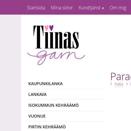
Startsida
Mina sidor
Kundtjänst
Om mig
Para
KAUPUNKILANKA
Katia
LANKAVA
ISOKUMMUN KEHRÄÄMÖ
VUONUE
PIRTIN KEHRÄÄMÖ