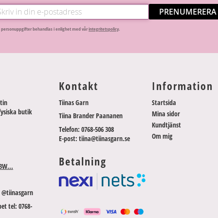
PRENUMERERA
 personuppgifter behandlas i enlighet med vår
integritetspolicy
.
Kontakt
Information
tin
Tiinas Garn
Startsida
fysiska butik
Mina sidor
Tiina Brander Paananen
Kundtjänst
Telefon: 0768-506 308
Om mig
E-post: tiina@tiinasgarn.se
Betalning
3W...
 @tiinasgarn
et tel: 0768-