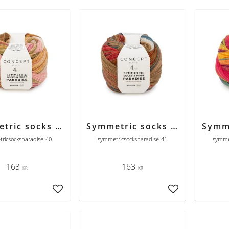
Symmetric socks & more Paradise 40 rosa-kamel-grön
Symmetric socks & more Paradise 41 röd-okra-petrol
ricsocksparadise-40
symmetricsocksparadise-41
symme
163
163
KR
KR
Lägg till i favoriter
Lägg till i favori