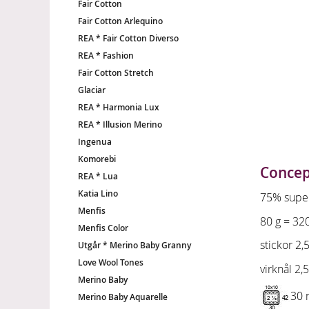
Fair Cotton
Fair Cotton Arlequino
REA * Fair Cotton Diverso
REA * Fashion
Fair Cotton Stretch
Glaciar
REA * Harmonia Lux
REA * Illusion Merino
Ingenua
Komorebi
Concep
REA * Lua
Katia Lino
75% supe
Menfis
80 g = 32
Menfis Color
stickor 2,5
Utgår * Merino Baby Granny
Love Wool Tones
virknål 2,5
Merino Baby
30 
Merino Baby Aquarelle