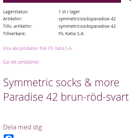
Lagerstatus
1 st i lager
Artikelnr
symmetricsocksparadise-42
Tillv. artikelnr
symmetricsocksparadise-42
Tillverkare
FIL Katia S.A.
Visa alla produkter från FIL Katia S.A.
Ge ett omdöme!
Symmetric socks & more
Paradise 42 brun-röd-svart
Dela med dig
F