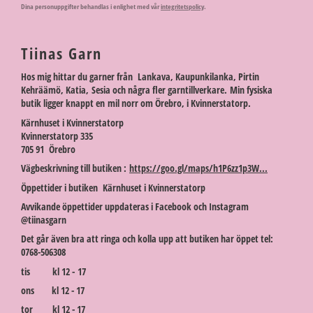
Dina personuppgifter behandlas i enlighet med vår
integritetspolicy
.
Tiinas Garn
Hos mig hittar du garner från Lankava, Kaupunkilanka, Pirtin
Kehräämö, Katia, Sesia och några fler garntillverkare. Min fysiska
butik ligger knappt en mil norr om Örebro, i Kvinnerstatorp.
Kärnhuset i Kvinnerstatorp
Kvinnerstatorp 335
705 91 Örebro
Vägbeskrivning till butiken :
https://goo.gl/maps/h1P6zz1p3W...
Öppettider i butiken Kärnhuset i Kvinnerstatorp
Avvikande öppettider uppdateras i Facebook och Instagram
@tiinasgarn
Det går även bra att ringa och kolla upp att butiken har öppet tel:
0768-506308
tis kl 12 - 17
ons kl 12 - 17
tor kl 12 - 17