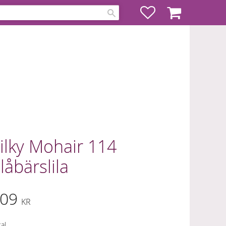
Favoriter
Kundvagn
ilky Mohair 114
låbärslila
09
KR
al