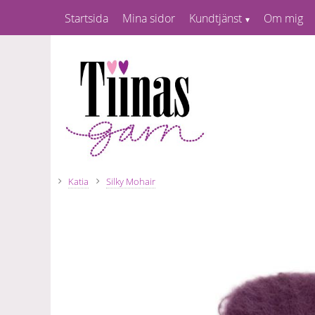
Startsida
Mina sidor
Kundtjänst
Om mig
Katia
Silky Mohair