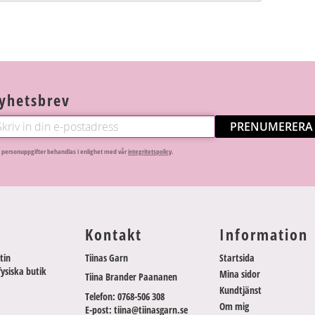
yhetsbrev
PRENUMERERA
 personuppgifter behandlas i enlighet med vår
integritetspolicy
.
Kontakt
Information
tin
Tiinas Garn
Startsida
fysiska butik
Mina sidor
Tiina Brander Paananen
Kundtjänst
Telefon: 0768-506 308
Om mig
E-post: tiina@tiinasgarn.se