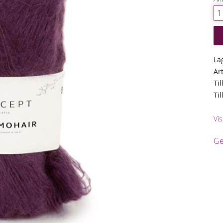
La
Ar
Til
Ti
Vis
Ge