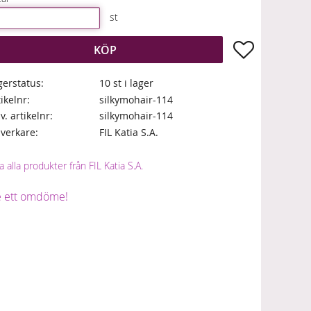
st
Lägg till i fa
KÖP
gerstatus
10 st i lager
tikelnr
silkymohair-114
lv. artikelnr
silkymohair-114
llverkare
FIL Katia S.A.
a alla produkter från FIL Katia S.A.
 ett omdöme!