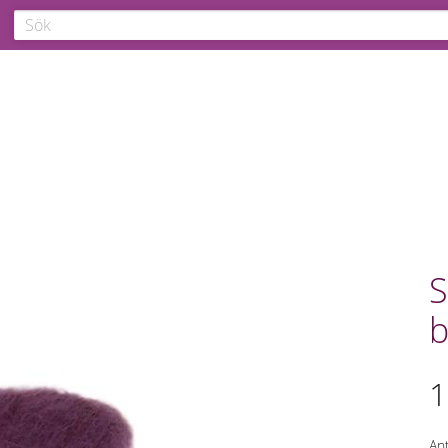
S
b
1
Ant