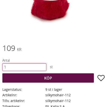
109
KR
Antal
st
L
KÖP
Lagerstatus
9 st i lager
Artikelnr
silkymohair-112
Tillv. artikelnr
silkymohair-112
Tillverkare
FIL Katia S.A.