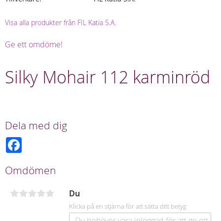
Visa alla produkter från FIL Katia S.A.
Ge ett omdöme!
Silky Mohair 112 karminröd
Dela med dig
F
a
c
e
Omdömen
b
o
o
Du
k
Klicka på en stjärna för att sätta ditt betyg