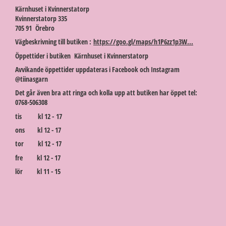
Kärnhuset i Kvinnerstatorp
Kvinnerstatorp 335
705 91 Örebro
Vägbeskrivning till butiken :
https://goo.gl/maps/h1P6zz1p3W...
Öppettider i butiken Kärnhuset i Kvinnerstatorp
Avvikande öppettider uppdateras i Facebook och Instagram
@tiinasgarn
Det går även bra att ringa och kolla upp att butiken har öppet tel:
0768-506308
tis kl 12 - 17
ons kl 12 - 17
tor kl 12 - 17
fre kl 12 - 17
lör kl 11 - 15