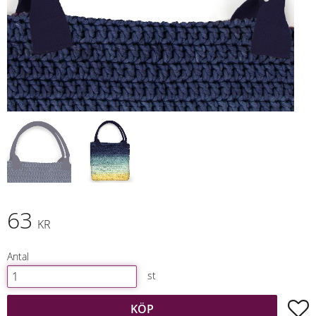
63
KR
Antal
st
L
KÖP