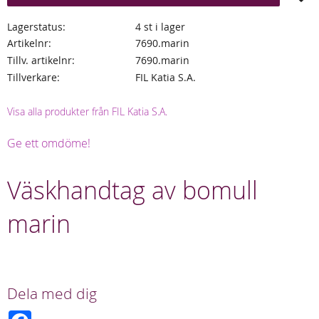
Lagerstatus
4 st i lager
Artikelnr
7690.marin
Tillv. artikelnr
7690.marin
Tillverkare
FIL Katia S.A.
Visa alla produkter från FIL Katia S.A.
Ge ett omdöme!
Väskhandtag av bomull
marin
Dela med dig
F