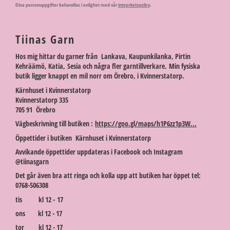
Dina personuppgifter behandlas i enlighet med vår
integritetspolicy
.
Tiinas Garn
Hos mig hittar du garner från Lankava, Kaupunkilanka, Pirtin
Kehräämö, Katia, Sesia och några fler garntillverkare. Min fysiska
butik ligger knappt en mil norr om Örebro, i Kvinnerstatorp.
Kärnhuset i Kvinnerstatorp
Kvinnerstatorp 335
705 91 Örebro
Vägbeskrivning till butiken :
https://goo.gl/maps/h1P6zz1p3W...
Öppettider i butiken Kärnhuset i Kvinnerstatorp
Avvikande öppettider uppdateras i Facebook och Instagram
@tiinasgarn
Det går även bra att ringa och kolla upp att butiken har öppet tel:
0768-506308
tis kl 12 - 17
ons kl 12 - 17
tor kl 12 - 17