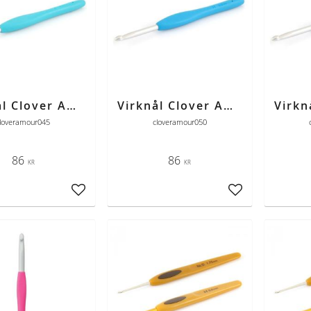
Virknål Clover Amour 4,5 mm
Virknål Clover Amour 5,0 mm
loveramour045
cloveramour050
86
86
KR
KR
Lägg till i favoriter
Lägg till i favori