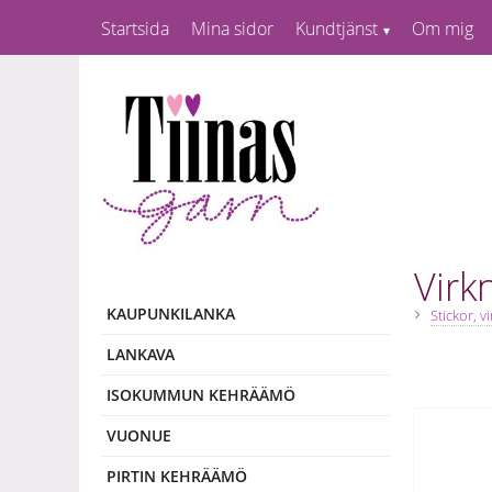
Startsida
Mina sidor
Kundtjänst
Om mig
Virk
KAUPUNKILANKA
Stickor, v
LANKAVA
ISOKUMMUN KEHRÄÄMÖ
VUONUE
PIRTIN KEHRÄÄMÖ