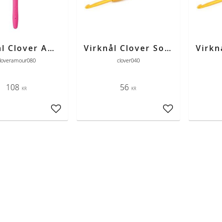
Virknål Clover Amour 8,0 mm
Virknål Clover Soft Touch 4,0 mm
loveramour080
clover040
108
56
KR
KR
Lägg till i favoriter
Lägg till i favori