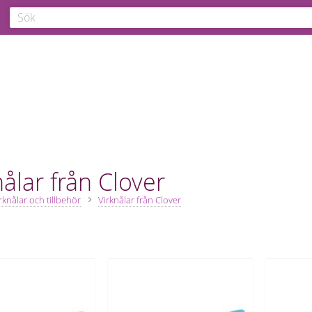
nålar från Clover
irknålar och tillbehör
Virknålar från Clover