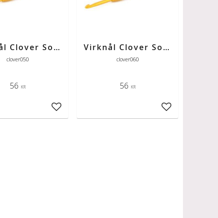
Virknål Clover Soft Touch 5,0 mm
Virknål Clover Soft Touch 6,0 mm
clover050
clover060
56
56
KR
KR
ter
Lägg till i favoriter
Lägg till i favori