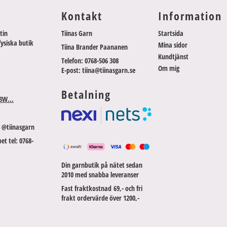
Kontakt
Information
tin
Tiinas Garn
Startsida
fysiska butik
Mina sidor
Tiina Brander Paananen
Kundtjänst
Telefon: 0768-506 308
Om mig
E-post: tiina@tiinasgarn.se
Betalning
3W...
 @tiinasgarn
et tel: 0768-
Din garnbutik på nätet sedan
2010 med snabba leveranser
Fast fraktkostnad 69,- och fri
frakt ordervärde över 1200,-