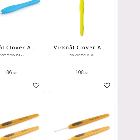
Virknål Clover Amour 5,5 mm
Virknål Clover Amour 7,0 mm
cloveramour055
cloveramour070
86
108
KR
KR
ter
Lägg till i favoriter
Lägg till i favori