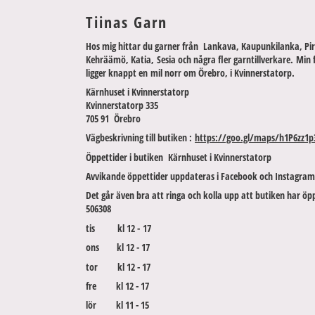
Tiinas Garn
Hos mig hittar du garner från Lankava, Kaupunkilanka, Pir
Kehräämö, Katia, Sesia och några fler garntillverkare. Min 
ligger knappt en mil norr om Örebro, i Kvinnerstatorp.
Kärnhuset i Kvinnerstatorp
Kvinnerstatorp 335
705 91 Örebro
Vägbeskrivning till butiken :
https://goo.gl/maps/h1P6zz1p
Öppettider i butiken Kärnhuset i Kvinnerstatorp
Avvikande öppettider uppdateras i Facebook och Instagram
Det går även bra att ringa och kolla upp att butiken har öpp
506308
tis kl 12 - 17
ons kl 12 - 17
tor kl 12 - 17
fre kl 12 - 17
lör kl 11 - 15