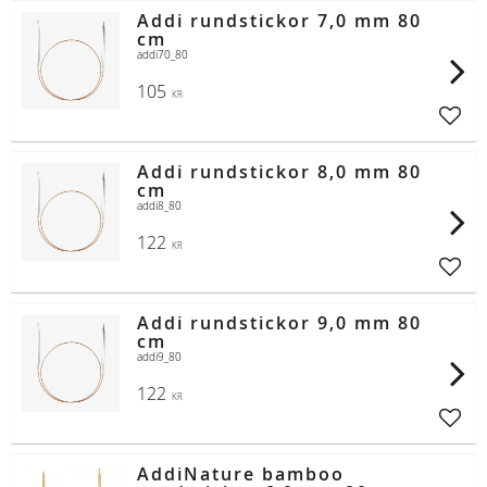
Addi rundstickor 7,0 mm 80
cm
addi70_80
105
KR
Lägg t
Addi rundstickor 8,0 mm 80
cm
addi8_80
122
KR
Lägg t
Addi rundstickor 9,0 mm 80
cm
addi9_80
122
KR
Lägg t
AddiNature bamboo