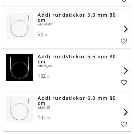
Lägg t
Addi rundstickor 5,0 mm 80
cm
addi50_80
94
KR
Lägg t
Addi rundstickor 5,5 mm 80
cm
addi55_80
102
KR
Lägg t
Addi rundstickor 6,0 mm 80
cm
addi6_80
102
KR
Lägg t