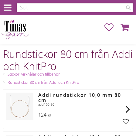
Favoriter
Kundva
Rundstickor 80 cm från Addi
och KnitPro
Stickor, virknålar och tillbehör
Rundstickor 80 cm från Addi och KnitPro
Addi rundstickor 10,0 mm 80
cm
addi100_80
124
KR
Lägg t