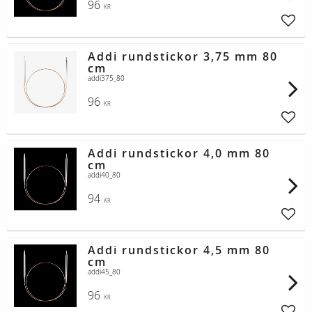
96
KR
Lägg t
Addi rundstickor 3,75 mm 80
cm
addi375_80
96
KR
Lägg t
Addi rundstickor 4,0 mm 80
cm
addi40_80
94
KR
Lägg t
Addi rundstickor 4,5 mm 80
cm
addi45_80
96
KR