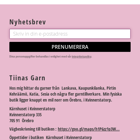
Nyhetsbrev
PRENUMERERA
Dina personuppgifter behandlas i enlighet med vår
integritetspolicy
.
Tiinas Garn
Hos mig hittar du garner från Lankava, Kaupunkilanka, Pirtin
Kehräämö, Katia, Sesia och några fler garntillverkare. Min fysiska
butik ligger knappt en mil norr om Örebro, i Kvinnerstatorp.
Kärnhuset i Kvinnerstatorp
Kvinnerstatorp 335
705 91 Örebro
Vägbeskrivning till butiken :
https://goo.gl/maps/h1P6zz1p3W...
Öppettider i butiken Kärnhuset i Kvinnerstatorp