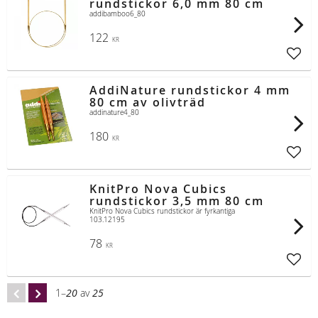
rundstickor 6,0 mm 80 cm
addibamboo6_80
122
KR
Lägg t
AddiNature rundstickor 4 mm
80 cm av olivträd
addinature4_80
180
KR
Lägg t
KnitPro Nova Cubics
rundstickor 3,5 mm 80 cm
KnitPro Nova Cubics rundstickor är fyrkantiga
103.12195
78
KR
Lägg t
1–
20
av
25