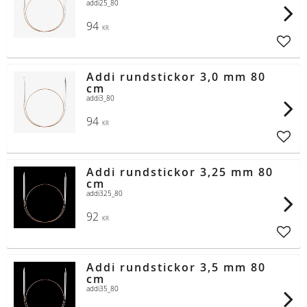
addi25_80
94
KR
Lägg t
Addi rundstickor 3,0 mm 80
cm
addi3_80
94
KR
Lägg t
Addi rundstickor 3,25 mm 80
cm
addi325_80
92
KR
Lägg t
Addi rundstickor 3,5 mm 80
cm
addi35_80