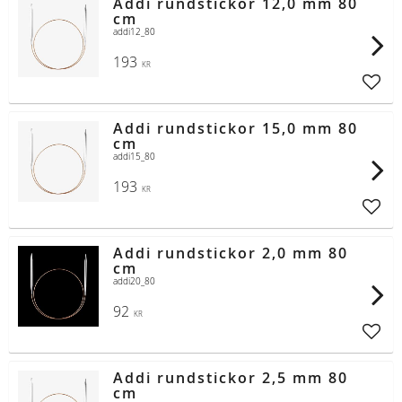
Addi rundstickor 12,0 mm 80
cm
addi12_80
193
KR
Lägg t
Addi rundstickor 15,0 mm 80
cm
addi15_80
193
KR
Lägg t
Addi rundstickor 2,0 mm 80
cm
addi20_80
92
KR
Lägg t
Addi rundstickor 2,5 mm 80
cm