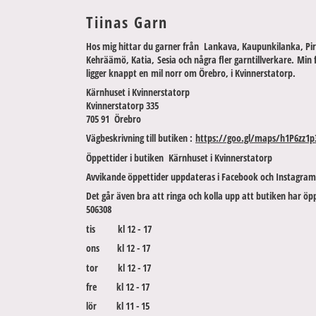
Tiinas Garn
Hos mig hittar du garner från Lankava, Kaupunkilanka, Pir
Kehräämö, Katia, Sesia och några fler garntillverkare. Min 
ligger knappt en mil norr om Örebro, i Kvinnerstatorp.
Kärnhuset i Kvinnerstatorp
Kvinnerstatorp 335
705 91 Örebro
Vägbeskrivning till butiken :
https://goo.gl/maps/h1P6zz1p
Öppettider i butiken Kärnhuset i Kvinnerstatorp
Avvikande öppettider uppdateras i Facebook och Instagram
Det går även bra att ringa och kolla upp att butiken har öpp
506308
tis kl 12 - 17
ons kl 12 - 17
tor kl 12 - 17
fre kl 12 - 17
lör kl 11 - 15