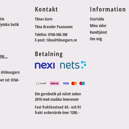
Kontakt
Information
tin
Tiinas Garn
Startsida
fysiska butik
Mina sidor
Tiina Brander Paananen
Kundtjänst
Telefon: 0768-506 308
Om mig
E-post: tiina@tiinasgarn.se
Betalning
3W...
 @tiinasgarn
et tel: 0768-
Din garnbutik på nätet sedan
2010 med snabba leveranser
Fast fraktkostnad 69,- och fri
frakt ordervärde över 1200,-