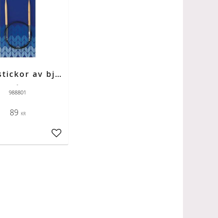
Rundstickor av björk 8,0 mm 80 cm
-
988801
89
KR
ter
Lägg till i favoriter