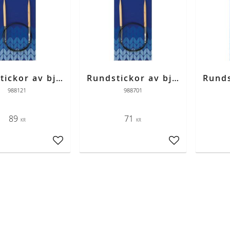
Rundstickor av björk 12,0 mm 80 cm
Rundstickor av björk 7,0 mm 80 cm
988121
988701
89
71
KR
KR
Lägg till i favoriter
Lägg till i favori