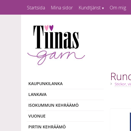
Startsida
Mina sidor
Kundtjänst
Om mig
Rund
KAUPUNKILANKA
Stickor, v
LANKAVA
ISOKUMMUN KEHRÄÄMÖ
VUONUE
PIRTIN KEHRÄÄMÖ