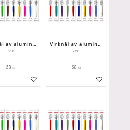
Virknål av aluminium med färgad skaft strl 2
Virknål av aluminium med färgad skaft strl 2,5
7790
7791
68
68
KR
KR
ter
Lägg till i favoriter
Lägg till i favori