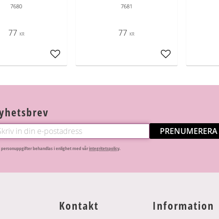
7680
7681
77
77
KR
KR
Lägg till i favoriter
Lägg till i favori
yhetsbrev
PRENUMERERA
 personuppgifter behandlas i enlighet med vår
integritetspolicy
.
Kontakt
Information