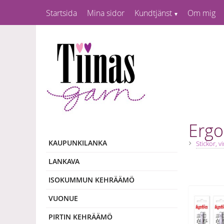
Startsida
Mina sidor
Kundtjänst
Om mig
Ergo
KAUPUNKILANKA
Stickor, v
LANKAVA
ISOKUMMUN KEHRÄÄMÖ
VUONUE
PIRTIN KEHRÄÄMÖ