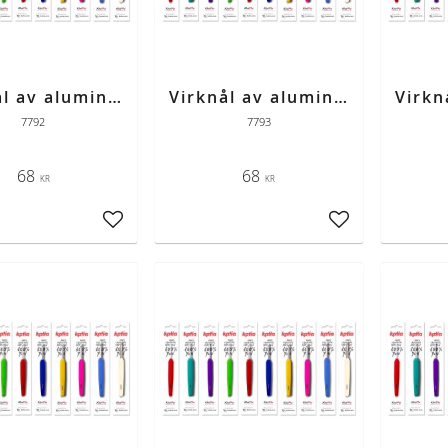
Virknål av aluminium med färgad skaft strl 3
Virknål av aluminium med färgad skaft strl 3,5
7792
7793
68
68
KR
KR
Lägg till i favoriter
Lägg till i favori