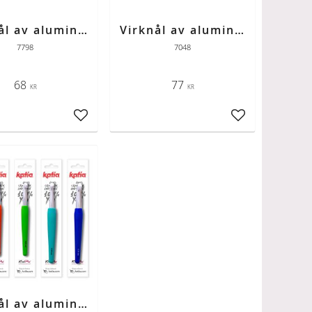
Virknål av aluminium med färgad skaft strl 6
Virknål av aluminium med färgad skaft strl 6,5
7798
7048
68
77
KR
KR
ter
Lägg till i favoriter
Lägg till i favori
Virknål av aluminium med färgad skaft strl 9