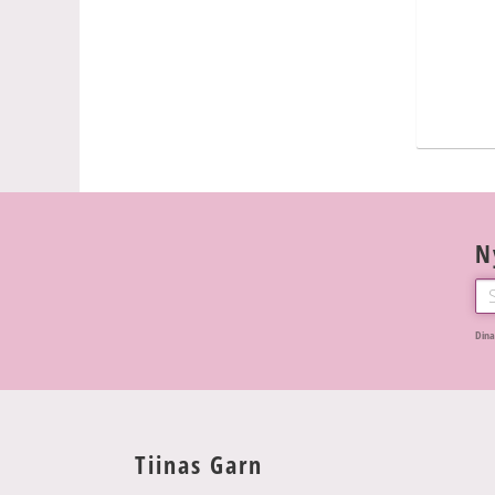
N
Dina
Tiinas Garn