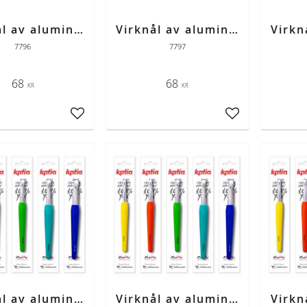
Virknål av aluminium med färgad skaft strl 5
Virknål av aluminium med färgad skaft strl 5,5
7796
7797
68
68
KR
KR
Lägg till i favoriter
Lägg till i favori
Virknål av aluminium med färgad skaft strl 7
Virknål av aluminium med färgad skaft strl 8