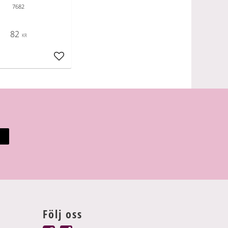
7682
82
KR
ter
Lägg till i favoriter
Följ oss