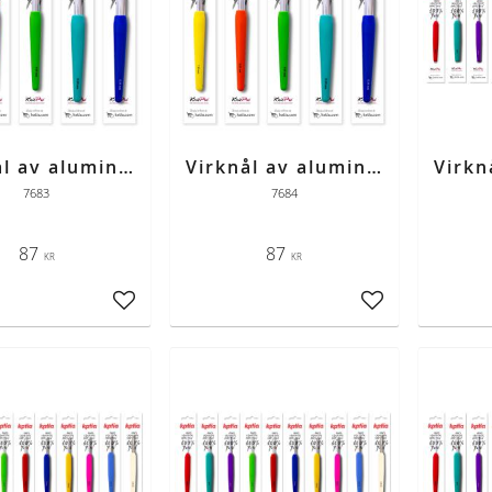
Virknål av aluminium med färgad skaft strl 10
Virknål av aluminium med färgad skaft strl 12
7683
7684
87
87
KR
KR
Lägg till i favoriter
Lägg till i favori