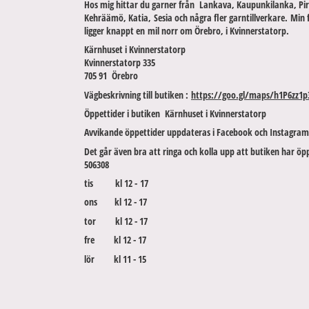
Hos mig hittar du garner från Lankava, Kaupunkilanka, Pir
Kehräämö, Katia, Sesia och några fler garntillverkare. Min 
ligger knappt en mil norr om Örebro, i Kvinnerstatorp.
Kärnhuset i Kvinnerstatorp
Kvinnerstatorp 335
705 91 Örebro
Vägbeskrivning till butiken :
https://goo.gl/maps/h1P6zz1p
Öppettider i butiken Kärnhuset i Kvinnerstatorp
Avvikande öppettider uppdateras i Facebook och Instagram
Det går även bra att ringa och kolla upp att butiken har öpp
506308
tis kl 12 - 17
ons kl 12 - 17
tor kl 12 - 17
fre kl 12 - 17
lör kl 11 - 15