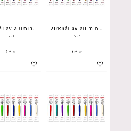
Virknål av aluminium med färgad skaft strl 4
Virknål av aluminium med färgad skaft strl 4,5
7794
7795
68
68
KR
KR
ter
Lägg till i favoriter
Lägg till i favori