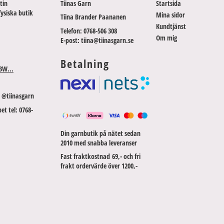
tin
Tiinas Garn
Startsida
fysiska butik
Mina sidor
Tiina Brander Paananen
Kundtjänst
Telefon: 0768-506 308
Om mig
E-post: tiina@tiinasgarn.se
Betalning
3W...
 @tiinasgarn
et tel: 0768-
Din garnbutik på nätet sedan
2010 med snabba leveranser
Fast fraktkostnad 69,- och fri
frakt ordervärde över 1200,-