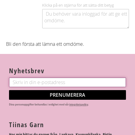
Klicka på en stjärna för att sätta ditt betyg
Bli den första att lämna ett omdöme.
Nyhetsbrev
PRENUMERERA
Dina personuppgifter behandlas i enlighet med vår
integritetspolicy
.
Tiinas Garn
Hos mig hittar du garner från Lankava, Kaupunkilanka, Pirtin