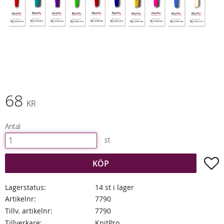
68
KR
Antal
st
L
KÖP
Lagerstatus
14 st i lager
Artikelnr
7790
Tillv. artikelnr
7790
Tillverkare
KnitPro