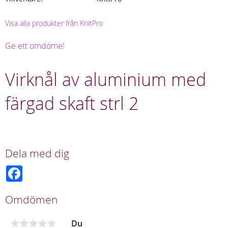
Visa alla produkter från KnitPro
Ge ett omdöme!
Virknål av aluminium med
färgad skaft strl 2
Dela med dig
F
a
c
e
Omdömen
b
o
o
Du
k