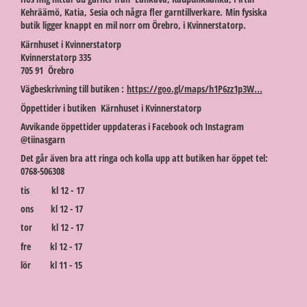
Kehräämö, Katia, Sesia och några fler garntillverkare. Min fysiska
butik ligger knappt en mil norr om Örebro, i Kvinnerstatorp.
Kärnhuset i Kvinnerstatorp
Kvinnerstatorp 335
705 91 Örebro
Vägbeskrivning till butiken :
https://goo.gl/maps/h1P6zz1p3W...
Öppettider i butiken Kärnhuset i Kvinnerstatorp
Avvikande öppettider uppdateras i Facebook och Instagram
@tiinasgarn
Det går även bra att ringa och kolla upp att butiken har öppet tel:
0768-506308
tis kl 12 - 17
ons kl 12 - 17
tor kl 12 - 17
fre kl 12 - 17
lör kl 11 - 15