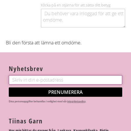
Klicka på en stjärna för att sätta ditt betyg
Bli den första att lämna ett omdöme.
Nyhetsbrev
PRENUMERERA
Dina personuppgifter behandlas i enlighet med vår
integritetspolicy
.
Tiinas Garn
Hos mig hittar du garner från Lankava, Kaupunkilanka, Pirtin