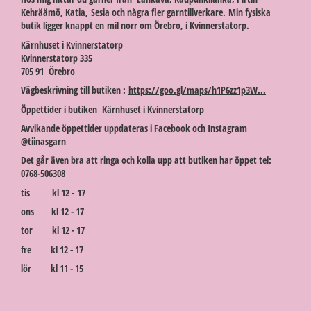
Kehräämö, Katia, Sesia och några fler garntillverkare. Min fysiska
butik ligger knappt en mil norr om Örebro, i Kvinnerstatorp.
Kärnhuset i Kvinnerstatorp
Kvinnerstatorp 335
705 91 Örebro
Vägbeskrivning till butiken :
https://goo.gl/maps/h1P6zz1p3W...
Öppettider i butiken Kärnhuset i Kvinnerstatorp
Avvikande öppettider uppdateras i Facebook och Instagram
@tiinasgarn
Det går även bra att ringa och kolla upp att butiken har öppet tel:
0768-506308
tis kl 12 - 17
ons kl 12 - 17
tor kl 12 - 17
fre kl 12 - 17
lör kl 11 - 15