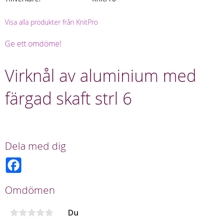
Visa alla produkter från KnitPro
Ge ett omdöme!
Virknål av aluminium med
färgad skaft strl 6
Dela med dig
F
a
c
e
Omdömen
b
o
o
Du
k