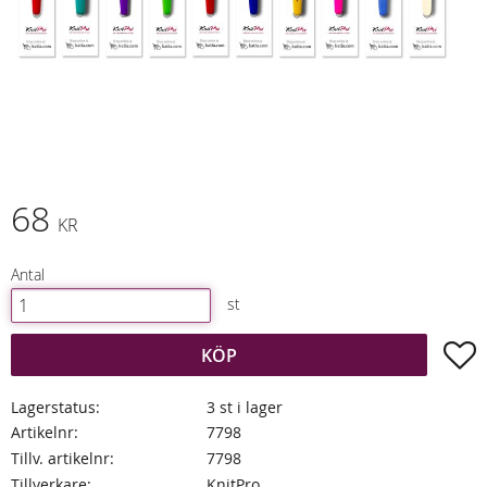
68
KR
Antal
st
L
KÖP
Lagerstatus
3 st i lager
Artikelnr
7798
Tillv. artikelnr
7798
Tillverkare
KnitPro