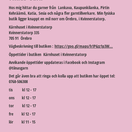
Hos mig hittar du garner från Lankava, Kaupunkilanka, Pirtin
Kehräämö, Katia, Sesia och några fler garntillverkare. Min fysiska
butik ligger knappt en mil norr om Örebro, i Kvinnerstatorp.
Kärnhuset i Kvinnerstatorp
Kvinnerstatorp 335
705 91 Örebro
Vägbeskrivning till butiken :
https://goo.gl/maps/h1P6zz1p3W...
Öppettider i butiken Kärnhuset i Kvinnerstatorp
Avvikande öppettider uppdateras i Facebook och Instagram
@tiinasgarn
Det går även bra att ringa och kolla upp att butiken har öppet tel:
0768-506308
tis kl 12 - 17
ons kl 12 - 17
tor kl 12 - 17
fre kl 12 - 17
lör kl 11 - 15