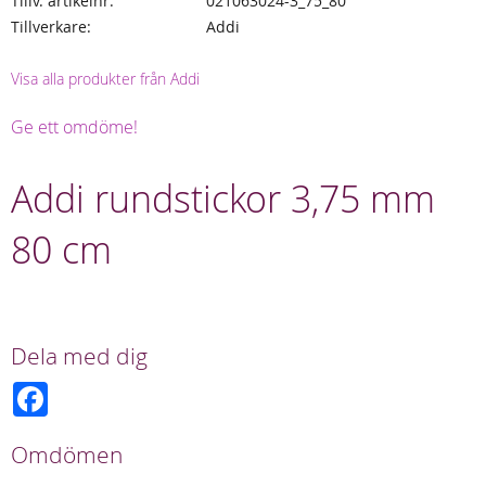
Tillv. artikelnr
021063024-3_75_80
Tillverkare
Addi
Visa alla produkter från Addi
Ge ett omdöme!
Addi rundstickor 3,75 mm
80 cm
Dela med dig
F
a
c
e
Omdömen
b
o