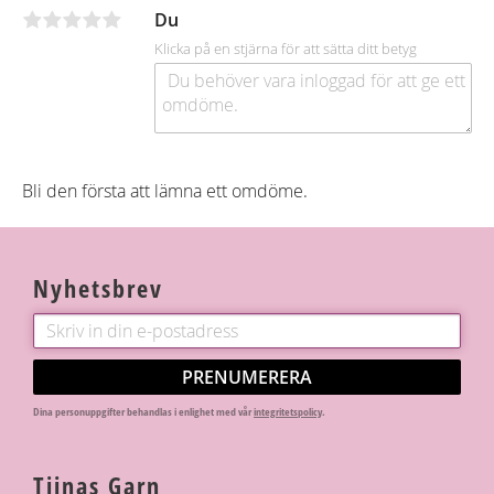
o
Du
k
Klicka på en stjärna för att sätta ditt betyg
Bli den första att lämna ett omdöme.
Nyhetsbrev
PRENUMERERA
Dina personuppgifter behandlas i enlighet med vår
integritetspolicy
.
Tiinas Garn