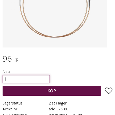
96
KR
Antal
st
L
KÖP
Lagerstatus
2 st i lager
Artikelnr
addi375_80