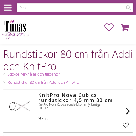
Favoriter
Kundva
Rundstickor 80 cm från Addi
och KnitPro
Stickor, virknålar och tillbehör
Rundstickor 80 cm från Addi och KnitPro
KnitPro Nova Cubics
rundstickor 4,5 mm 80 cm
KnitPro Nova Cubics rundstickor är fyrkantiga
103.12198
92
KR
Lägg t