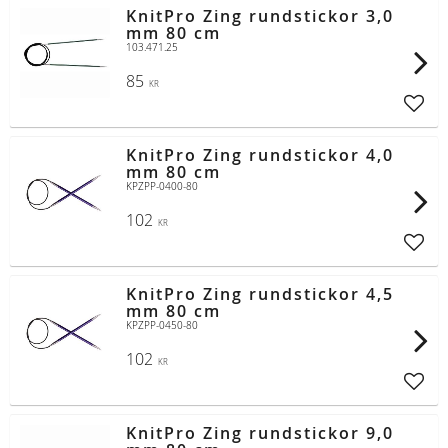
KnitPro Zing rundstickor 3,0
mm 80 cm
103.471.25
85
KR
Lägg t
KnitPro Zing rundstickor 4,0
mm 80 cm
KPZPP-0400-80
102
KR
Lägg t
KnitPro Zing rundstickor 4,5
mm 80 cm
KPZPP-0450-80
102
KR
Lägg t
KnitPro Zing rundstickor 9,0