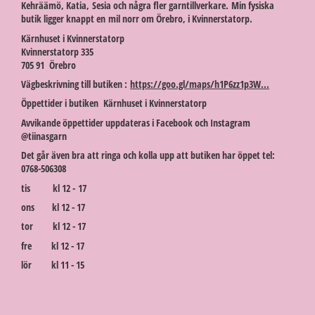
Kehräämö, Katia, Sesia och några fler garntillverkare. Min fysiska
butik ligger knappt en mil norr om Örebro, i Kvinnerstatorp.
Kärnhuset i Kvinnerstatorp
Kvinnerstatorp 335
705 91 Örebro
Vägbeskrivning till butiken :
https://goo.gl/maps/h1P6zz1p3W...
Öppettider i butiken Kärnhuset i Kvinnerstatorp
Avvikande öppettider uppdateras i Facebook och Instagram
@tiinasgarn
Det går även bra att ringa och kolla upp att butiken har öppet tel:
0768-506308
tis kl 12 - 17
ons kl 12 - 17
tor kl 12 - 17
fre kl 12 - 17
lör kl 11 - 15