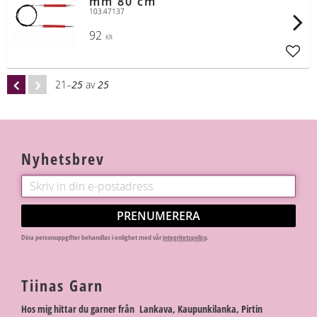
mm 80 cm
103.47137
92
KR
Lägg t
21–
25
av
25
Nyhetsbrev
PRENUMERERA
Dina personuppgifter behandlas i enlighet med vår
integritetspolicy
.
Tiinas Garn
Hos mig hittar du garner från Lankava, Kaupunkilanka, Pirtin