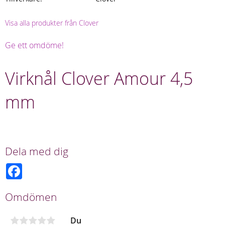
Visa alla produkter från Clover
Ge ett omdöme!
Virknål Clover Amour 4,5
mm
Dela med dig
F
a
c
e
Omdömen
b
o
o
Du
k