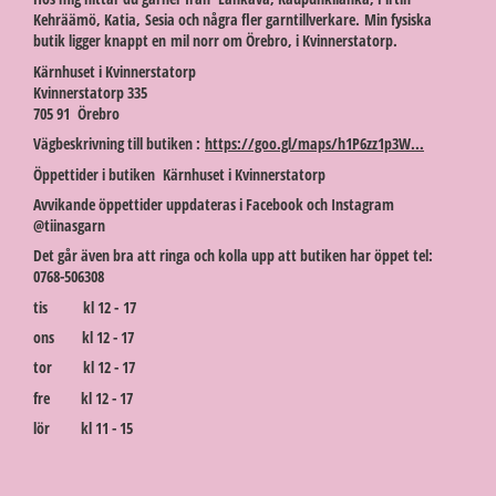
Kehräämö, Katia, Sesia och några fler garntillverkare. Min fysiska
butik ligger knappt en mil norr om Örebro, i Kvinnerstatorp.
Kärnhuset i Kvinnerstatorp
Kvinnerstatorp 335
705 91 Örebro
Vägbeskrivning till butiken :
https://goo.gl/maps/h1P6zz1p3W...
Öppettider i butiken Kärnhuset i Kvinnerstatorp
Avvikande öppettider uppdateras i Facebook och Instagram
@tiinasgarn
Det går även bra att ringa och kolla upp att butiken har öppet tel:
0768-506308
tis kl 12 - 17
ons kl 12 - 17
tor kl 12 - 17
fre kl 12 - 17
lör kl 11 - 15