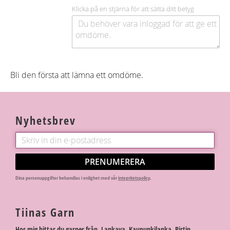
Klicka på en stjärna för att sätta ditt betyg
Bli den första att lämna ett omdöme.
Nyhetsbrev
PRENUMERERA
Dina personuppgifter behandlas i enlighet med vår
integritetspolicy
.
Tiinas Garn
Hos mig hittar du garner från Lankava, Kaupunkilanka, Pirtin