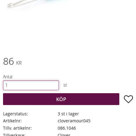
86
KR
Antal
st
L
KÖP
Lagerstatus
3 st i lager
Artikelnr
cloveramour045
Tillv. artikelnr
086.1046
Tillverkare
Clover