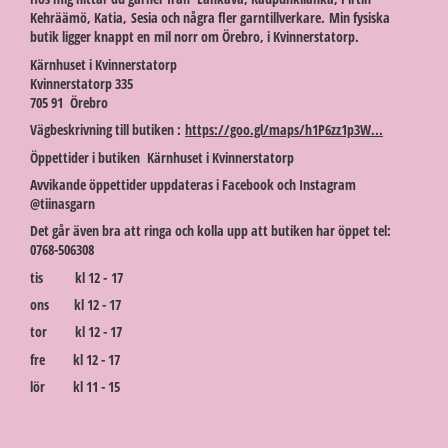
Kehräämö, Katia, Sesia och några fler garntillverkare. Min fysiska
butik ligger knappt en mil norr om Örebro, i Kvinnerstatorp.
Kärnhuset i Kvinnerstatorp
Kvinnerstatorp 335
705 91 Örebro
Vägbeskrivning till butiken :
https://goo.gl/maps/h1P6zz1p3W...
Öppettider i butiken Kärnhuset i Kvinnerstatorp
Avvikande öppettider uppdateras i Facebook och Instagram
@tiinasgarn
Det går även bra att ringa och kolla upp att butiken har öppet tel:
0768-506308
tis kl 12 - 17
ons kl 12 - 17
tor kl 12 - 17
fre kl 12 - 17
lör kl 11 - 15