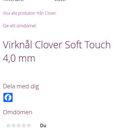
Visa alla produkter från Clover
Ge ett omdöme!
Virknål Clover Soft Touch
4,0 mm
Dela med dig
F
a
c
e
Omdömen
b
o
o
Du
k