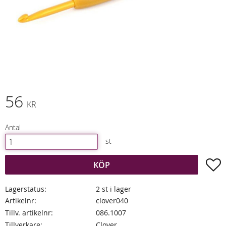
56
KR
Antal
st
L
KÖP
Lagerstatus
2 st i lager
Artikelnr
clover040
Tillv. artikelnr
086.1007
Tillverkare
Clover