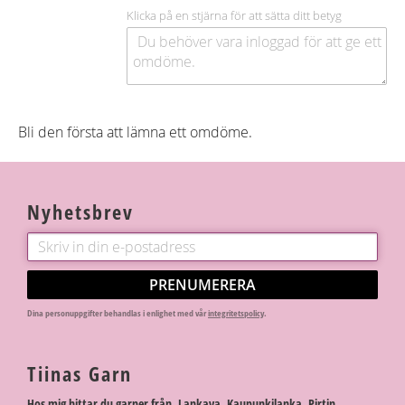
Klicka på en stjärna för att sätta ditt betyg
Bli den första att lämna ett omdöme.
Nyhetsbrev
PRENUMERERA
Dina personuppgifter behandlas i enlighet med vår
integritetspolicy
.
Tiinas Garn
Hos mig hittar du garner från Lankava, Kaupunkilanka, Pirtin