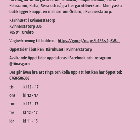
Kehräämö, Katia, Sesia och några fler garntillverkare. Min fysiska
butik ligger knappt en mil norr om Örebro, i Kvinnerstatorp.
Kärnhuset i Kvinnerstatorp
Kvinnerstatorp 335
705 91 Örebro
Vägbeskrivning till butiken :
https://goo.gl/maps/h1P6zz1p3W...
Öppettider i butiken Kärnhuset i Kvinnerstatorp
Avvikande öppettider uppdateras i Facebook och Instagram
@tiinasgarn
Det går även bra att ringa och kolla upp att butiken har öppet tel:
0768-506308
tis kl 12 - 17
ons kl 12 - 17
tor kl 12 - 17
fre kl 12 - 17
lör kl 11 - 15