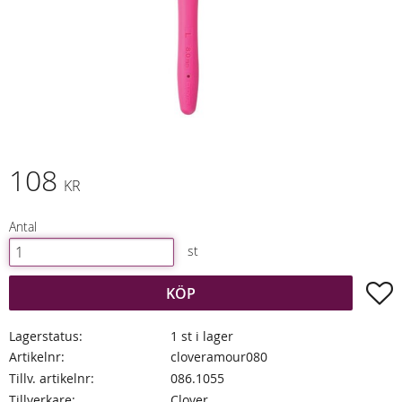
108
KR
Antal
st
L
KÖP
Lagerstatus
1 st i lager
Artikelnr
cloveramour080
Tillv. artikelnr
086.1055
Tillverkare
Clover