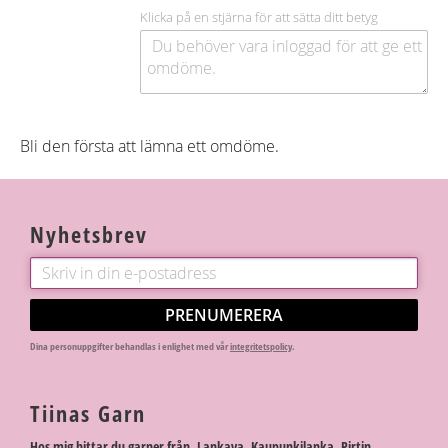
Klicka på en stjärna för att sätta ditt betyg
Bli den första att lämna ett omdöme.
Nyhetsbrev
PRENUMERERA
Dina personuppgifter behandlas i enlighet med vår
integritetspolicy
.
Tiinas Garn
Hos mig hittar du garner från Lankava, Kaupunkilanka, Pirtin