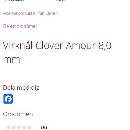
Visa alla produkter från Clover
Ge ett omdöme!
Virknål Clover Amour 8,0
mm
Dela med dig
F
a
c
e
Omdömen
b
o
o
Du
k