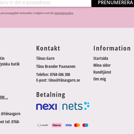
PRENUMERERA
 personuppgifter behandlas i enlighet med vår
integritetspolicy
.
Kontakt
Information
tin
Tiinas Garn
Startsida
fysiska butik
Mina sidor
Tiina Brander Paananen
Kundtjänst
Telefon: 0768-506 308
Om mig
E-post: tiina@tiinasgarn.se
Betalning
3W...
 @tiinasgarn
et tel: 0768-