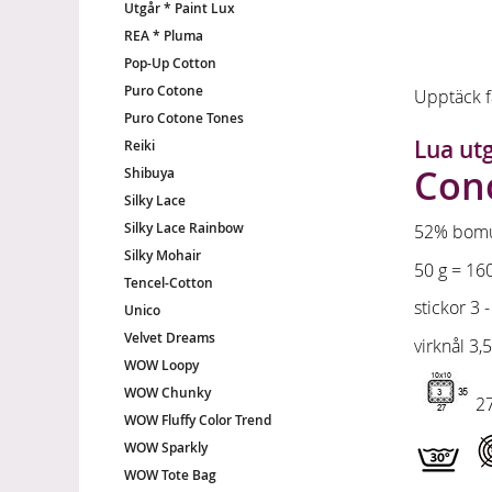
Utgår * Paint Lux
REA * Pluma
Pop-Up Cotton
Puro Cotone
Upptäck fa
Puro Cotone Tones
Lua utg
Reiki
Conc
Shibuya
Silky Lace
Silky Lace Rainbow
52% bomul
Silky Mohair
50 g = 16
Tencel-Cotton
stickor 3 -
Unico
Velvet Dreams
virknål 3,5
WOW Loopy
WOW Chunky
27
WOW Fluffy Color Trend
WOW Sparkly
WOW Tote Bag