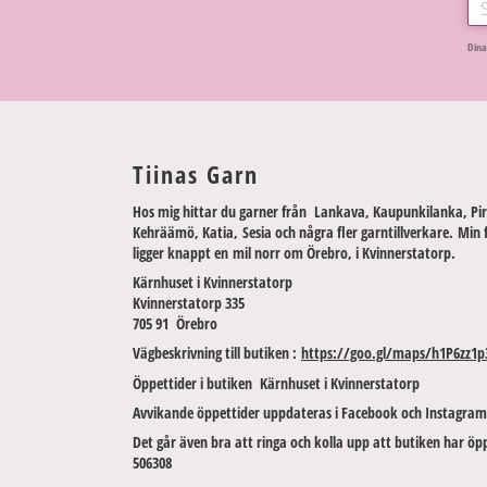
Dina
Tiinas Garn
Hos mig hittar du garner från Lankava, Kaupunkilanka, Pir
Kehräämö, Katia, Sesia och några fler garntillverkare. Min 
ligger knappt en mil norr om Örebro, i Kvinnerstatorp.
Kärnhuset i Kvinnerstatorp
Kvinnerstatorp 335
705 91 Örebro
Vägbeskrivning till butiken :
https://goo.gl/maps/h1P6zz1p
Öppettider i butiken Kärnhuset i Kvinnerstatorp
Avvikande öppettider uppdateras i Facebook och Instagram
Det går även bra att ringa och kolla upp att butiken har öpp
506308