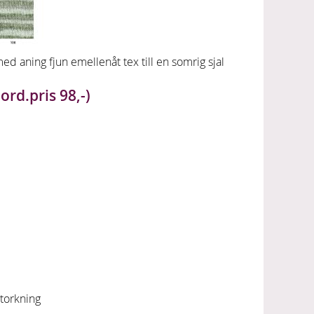
d aning fjun emellenåt tex till en somrig sjal
ord.pris 98,-)
ntorkning