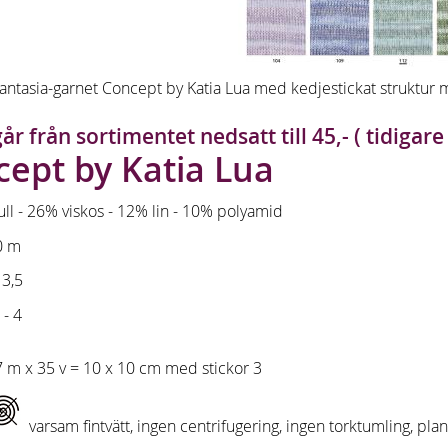
ntasia-garnet Concept by Katia Lua med kedjestickat struktur me
år från sortimentet nedsatt till 45,- ( tidigare 
ept by Katia Lua
l - 26% viskos - 12% lin - 10% polyamid
0 m
 3,5
 - 4
 m x 35 v = 10 x 10 cm med stickor 3
varsam fintvätt, ingen centrifugering, ingen torktumling, pla