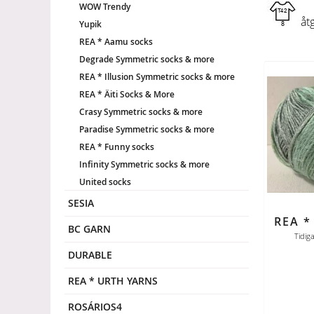
WOW Trendy
åtg
Yupik
REA * Aamu socks
Degrade Symmetric socks & more
REA * Illusion Symmetric socks & more
REA * Äiti Socks & More
Crasy Symmetric socks & more
Paradise Symmetric socks & more
REA * Funny socks
Infinity Symmetric socks & more
United socks
SESIA
BC GARN
Tidig
DURABLE
REA * URTH YARNS
ROSÁRIOS4