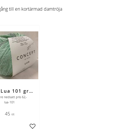
ång till en kortärmad damtröja
REA * Lua 101 grön
are nedsatt pris 62,-
lua-101
45
KR