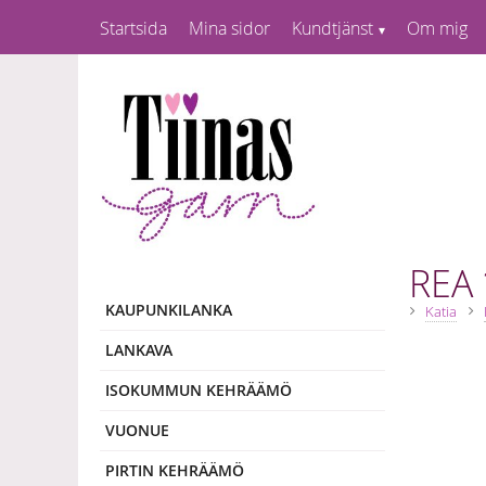
Startsida
Mina sidor
Kundtjänst
Om mig
REA 
KAUPUNKILANKA
Katia
LANKAVA
ISOKUMMUN KEHRÄÄMÖ
VUONUE
PIRTIN KEHRÄÄMÖ