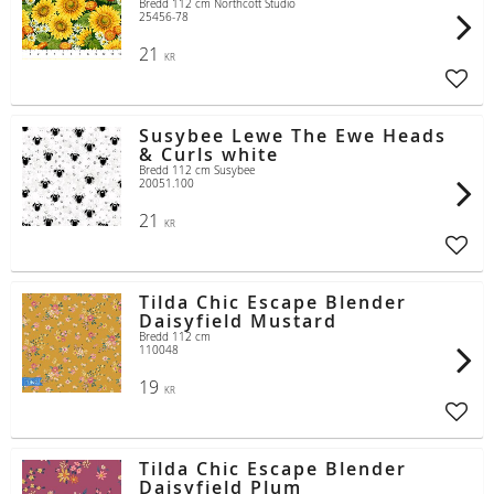
Bredd 112 cm Northcott Studio
25456-78
21
KR
Lägg t
Susybee Lewe The Ewe Heads
& Curls white
Bredd 112 cm Susybee
20051.100
21
KR
Lägg t
Tilda Chic Escape Blender
Daisyfield Mustard
Bredd 112 cm
110048
19
KR
Lägg t
Tilda Chic Escape Blender
Daisyfield Plum