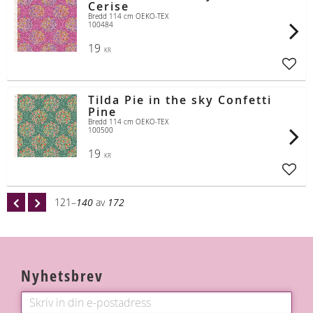
Cerise
Bredd 114 cm OEKO-TEX
100484
19
KR
Lägg t
Tilda Pie in the sky Confetti
Pine
Bredd 114 cm OEKO-TEX
100500
19
KR
Lägg t
121–
140
av
172
Nyhetsbrev