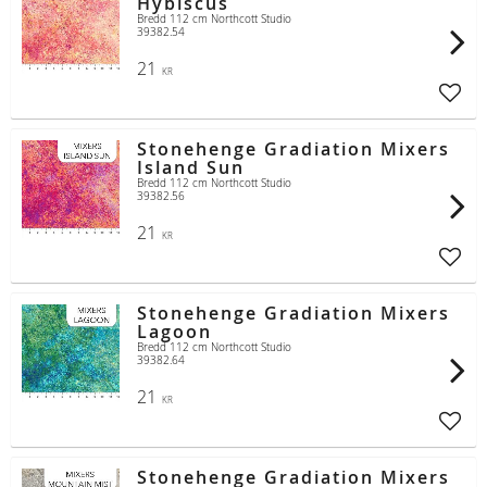
Hybiscus
Bredd 112 cm Northcott Studio
39382.54
21
KR
Lägg t
Stonehenge Gradiation Mixers
Island Sun
Bredd 112 cm Northcott Studio
39382.56
21
KR
Lägg t
Stonehenge Gradiation Mixers
Lagoon
Bredd 112 cm Northcott Studio
39382.64
21
KR
Lägg t
Stonehenge Gradiation Mixers