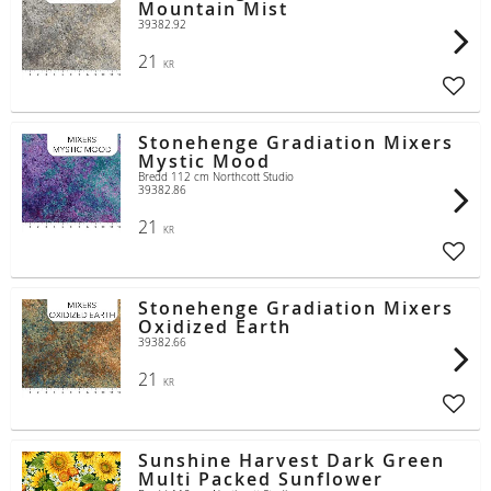
Mountain Mist
39382.92
21
KR
Lägg t
Stonehenge Gradiation Mixers
Mystic Mood
Bredd 112 cm Northcott Studio
39382.86
21
KR
Lägg t
Stonehenge Gradiation Mixers
Oxidized Earth
39382.66
21
KR
Lägg t
Sunshine Harvest Dark Green
Multi Packed Sunflower