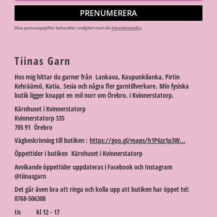
PRENUMERERA
Dina personuppgifter behandlas i enlighet med vår
integritetspolicy
.
Tiinas Garn
Hos mig hittar du garner från Lankava, Kaupunkilanka, Pirtin
Kehräämö, Katia, Sesia och några fler garntillverkare. Min fysiska
butik ligger knappt en mil norr om Örebro, i Kvinnerstatorp.
Kärnhuset i Kvinnerstatorp
Kvinnerstatorp 335
705 91 Örebro
Vägbeskrivning till butiken :
https://goo.gl/maps/h1P6zz1p3W...
Öppettider i butiken Kärnhuset i Kvinnerstatorp
Avvikande öppettider uppdateras i Facebook och Instagram
@tiinasgarn
Det går även bra att ringa och kolla upp att butiken har öppet tel:
0768-506308
tis kl 12 - 17