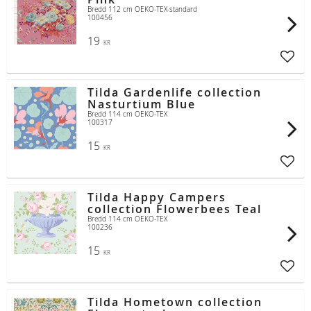
Bredd 112 cm OEKO-TEX-standard
100456
19
KR
Lägg t
Tilda Gardenlife collection
Nasturtium Blue
Bredd 114 cm OEKO-TEX
100317
15
KR
Lägg t
Tilda Happy Campers
collection Flowerbees Teal
Bredd 114 cm OEKO-TEX
100236
15
KR
Lägg t
Tilda Hometown collection