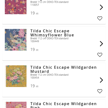
Bredd 112 cm OEKO-TEX-standard
110057
19
KR
Lägg t
Tilda Chic Escape
Whimsyflower Blue
Bredd 112 cm OEKO-TEX-standard
100449
19
KR
Lägg t
Tilda Chic Escape Wildgarden
Mustard
Bredd 112 cm OEKO-TEX-standard
100454
19
KR
Lägg t
Tilda Chic Escape Wildgarden
Pink