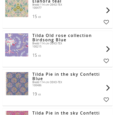
Elanora teal
Bredd 114 cm OEKO-TEX
100477
15
KR
Lägg t
Tilda Old rose collection
Birdsong Blue
Bredd 114 cm OEKO-TEX
100215
15
KR
Lägg t
Tilda Pie in the sky Confetti
Blue
Bredd 114 cm OEKO-TEX
100486
19
KR
Lägg t
Tilda Pie in the sky Confetti