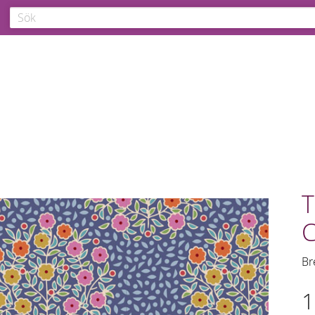
T
C
Br
1