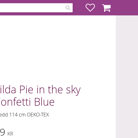
Favoriter
Kundvagn
ilda Pie in the sky
onfetti Blue
edd 114 cm OEKO-TEX
9
KR