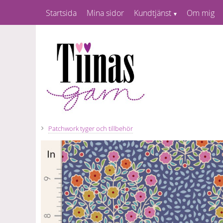
Startsida
Mina sidor
Kundtjänst
Om mig
Patchwork tyger och tillbehör