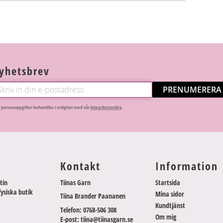
yhetsbrev
PRENUMERERA
 personuppgifter behandlas i enlighet med vår
integritetspolicy
.
Kontakt
Information
tin
Tiinas Garn
Startsida
fysiska butik
Mina sidor
Tiina Brander Paananen
Kundtjänst
Telefon: 0768-506 308
Om mig
E-post: tiina@tiinasgarn.se