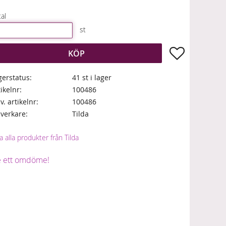
al
st
Lägg till i fa
KÖP
gerstatus
41 st i lager
tikelnr
100486
lv. artikelnr
100486
llverkare
Tilda
a alla produkter från Tilda
 ett omdöme!