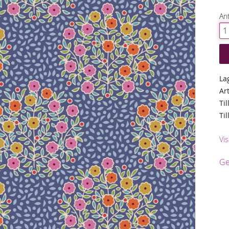
Ant
La
Ar
Til
Ti
Vis
Ge