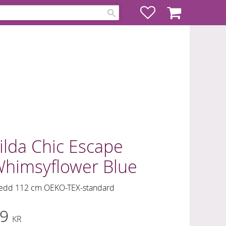
Favoriter
Kundvagn
ilda Chic Escape
himsyflower Blue
edd 112 cm OEKO-TEX-standard
9
KR