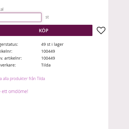
al
st
Lägg till i fa
KÖP
gerstatus
49 st i lager
tikelnr
100449
lv. artikelnr
100449
llverkare
Tilda
a alla produkter från Tilda
 ett omdöme!