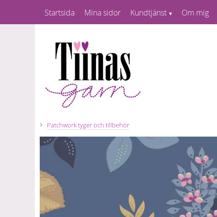
Startsida
Mina sidor
Kundtjänst
Om mig
Patchwork tyger och tillbehör