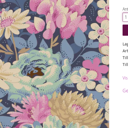
Ant
La
Ar
Til
Ti
Vis
Ge