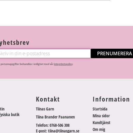
yhetsbrev
PRENUMERERA
 personuppgifter behandlas i enlighet med vår
integritetspolicy
.
Kontakt
Information
tin
Tiinas Garn
Startsida
fysiska butik
Mina sidor
Tiina Brander Paananen
Kundtjänst
Telefon: 0768-506 308
Om mig
E-post: tiina@tiinasgarn.se