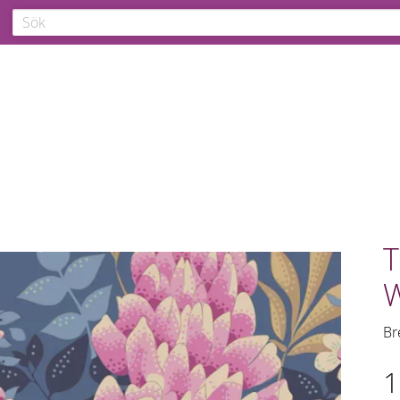
T
W
Br
1