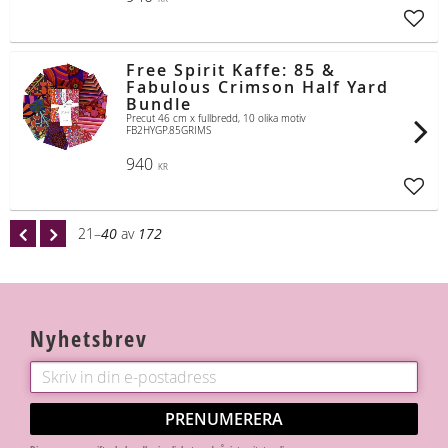
Lägg t
Free Spirit Kaffe: 85 &
Fabulous Crimson Half Yard
Bundle
Precut 46 cm x fullbredd, 10 olika motiv
FB2HYGP.85GRIMS
940
KR
Lägg t
21–
40
av
172
Nyhetsbrev
PRENUMERERA