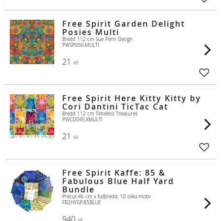
Lägg t
Free Spirit Garden Delight
Posies Multi
Bredd 112 cm Sue Penn Design
PWSP056.MULTI
21
KR
Lägg t
Free Spirit Here Kitty Kitty by
Cori Dantini TicTac Cat
Bredd 112 cm Timeless Treasures
PWCD045.XMULTI
21
KR
Lägg t
Free Spirit Kaffe: 85 &
Fabulous Blue Half Yard
Bundle
Precut 46 cm x fullbredd, 10 olika motiv
FB2HYGP.85BLUE
940
KR