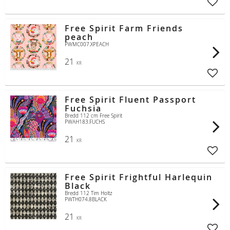
Lägg t
Free Spirit Farm Friends
peach
PWMC007.XPEACH
21
KR
Lägg t
Free Spirit Fluent Passport
Fuchsia
Bredd 112 cm Free Spirit
PWAH183.FUCHS
21
KR
Lägg t
Free Spirit Frightful Harlequin
Black
Bredd 112 Tim Holtz
PWTH074.8BLACK
21
KR