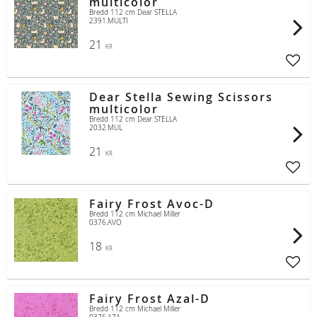
multicolor
Bredd 112 cm Dear STELLA
2391.MULTI
21
KR
Lägg t
Dear Stella Sewing Scissors
multicolor
Bredd 112 cm Dear STELLA
2032.MUL
21
KR
Lägg t
Fairy Frost Avoc-D
Bredd 112 cm Michael Miller
0376.AVO
18
KR
Lägg t
Fairy Frost Azal-D
Bredd 112 cm Michael Miller