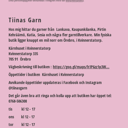
Dina personuppgifter behandlas i enlighet med vår
integritetspolicy
.
Tiinas Garn
Hos mig hittar du garner från Lankava, Kaupunkilanka, Pirtin
Kehräämö, Katia, Sesia och några fler garntillverkare. Min fysiska
butik ligger knappt en mil norr om Örebro, i Kvinnerstatorp.
Kärnhuset i Kvinnerstatorp
Kvinnerstatorp 335
705 91 Örebro
Vägbeskrivning till butiken :
https://goo.gl/maps/h1P6zz1p3W...
Öppettider i butiken Kärnhuset i Kvinnerstatorp
Avvikande öppettider uppdateras i Facebook och Instagram
@tiinasgarn
Det går även bra att ringa och kolla upp att butiken har öppet tel:
0768-506308
tis kl 12 - 17
ons kl 12 - 17
tor kl 12 - 17