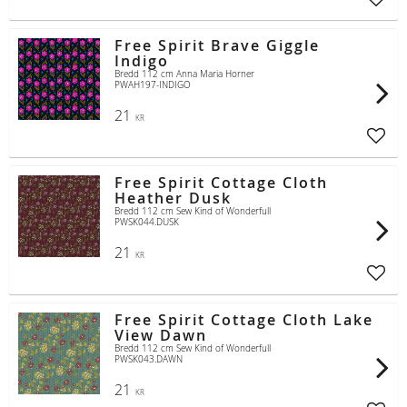
Lägg t
Free Spirit Brave Giggle
Indigo
Bredd 112 cm Anna Maria Horner
PWAH197-INDIGO
21
KR
Lägg t
Free Spirit Cottage Cloth
Heather Dusk
Bredd 112 cm Sew Kind of Wonderfull
PWSK044.DUSK
21
KR
Lägg t
Free Spirit Cottage Cloth Lake
View Dawn
Bredd 112 cm Sew Kind of Wonderfull
PWSK043.DAWN
21
KR