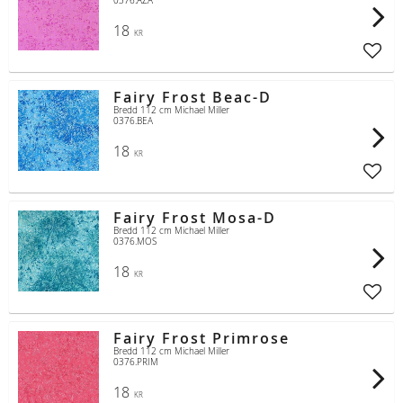
0376.AZA
18
KR
Lägg t
Fairy Frost Beac-D
Bredd 112 cm Michael Miller
0376.BEA
18
KR
Lägg t
Fairy Frost Mosa-D
Bredd 112 cm Michael Miller
0376.MOS
18
KR
Lägg t
Fairy Frost Primrose
Bredd 112 cm Michael Miller
0376.PRIM
18
KR