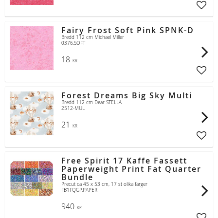
Lägg t
Fairy Frost Soft Pink SPNK-D
Bredd 112 cm Michael Miller
0376.SOFT
18
KR
Lägg t
Forest Dreams Big Sky Multi
Bredd 112 cm Dear STELLA
2512-MUL
21
KR
Lägg t
Free Spirit 17 Kaffe Fassett
Paperweight Print Fat Quarter
Bundle
Precut ca 45 x 53 cm, 17 st olika färger
FB1FQGP.PAPER
940
KR