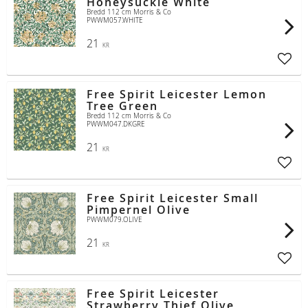
Honeysuckle White
Bredd 112 cm Morris & Co
PWWM057.WHITE
21
KR
Lägg t
Free Spirit Leicester Lemon
Tree Green
Bredd 112 cm Morris & Co
PWWM047.DKGRE
21
KR
Lägg t
Free Spirit Leicester Small
Pimpernel Olive
PWWM079.OLIVE
21
KR
Lägg t
Free Spirit Leicester
Strawberry Thief Olive