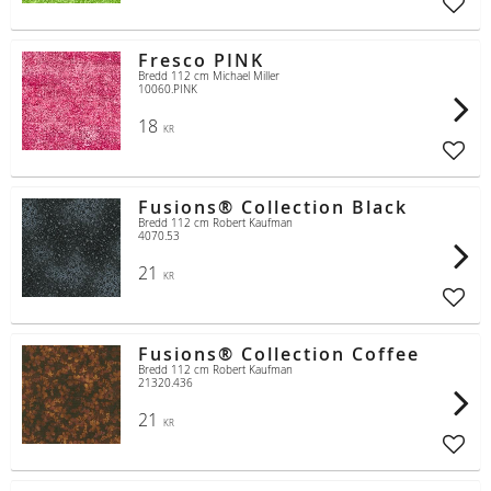
Lägg t
Fresco PINK
Bredd 112 cm Michael Miller
10060.PINK
18
KR
Lägg t
Fusions® Collection Black
Bredd 112 cm Robert Kaufman
4070.53
21
KR
Lägg t
Fusions® Collection Coffee
Bredd 112 cm Robert Kaufman
21320.436
21
KR
Lägg t