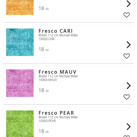
18
KR
Lägg t
Fresco CARI
Bredd 112 cm Michael Miller
10060.CARI
18
KR
Lägg t
Fresco MAUV
Bredd 112 cm Michael Miller
10060.MAUV
18
KR
Lägg t
Fresco PEAR
Bredd 112 cm Michael Miller
10060.PEAR
18
KR