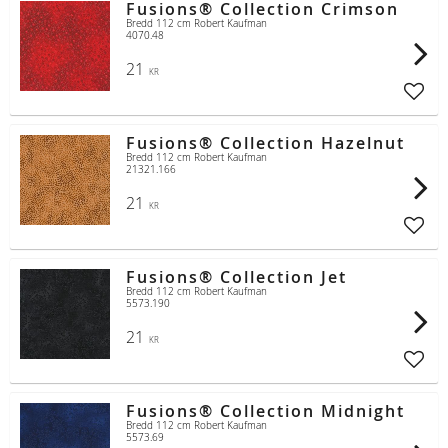
Fusions® Collection Crimson
Bredd 112 cm Robert Kaufman
4070.48
21
KR
Lägg t
Fusions® Collection Hazelnut
Bredd 112 cm Robert Kaufman
21321.166
21
KR
Lägg t
Fusions® Collection Jet
Bredd 112 cm Robert Kaufman
5573.190
21
KR
Lägg t
Fusions® Collection Midnight
Bredd 112 cm Robert Kaufman
5573.69