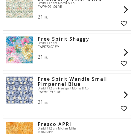
Bredd 112 cm Morris & Co
PWWM001.OLIVE
21
KR
Lägg t
Free Spirit Shaggy
Bredd 112 cm
PWPJ072.GREYX
21
KR
Lägg t
Free Spirit Wandle Small
Pimpernel Blue
Bredd 112 cm Free Spirit Morris & Co
PWWM079.BLUE
21
KR
Lägg t
Fresco APRI
Bredd 112 cm Michael Miller
10060.APRI