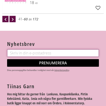
18
KR
Lägg t
41–
60
av
172
Nyhetsbrev
PRENUMERERA
Dina personuppgifter behandlas i enlighet med vår
integritetspolicy
.
Tiinas Garn
Hos mig hittar du garner från Lankava, Kaupunkilanka, Pirtin
Kehräämö, Katia, Sesia och några fler garntillverkare. Min fysiska
butik ligger knappt en mil norr om Örebro, i Kvinnerstatorp.