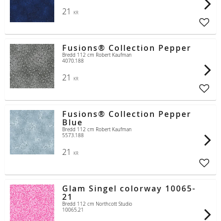
21
KR
Lägg t
Fusions® Collection Pepper
Bredd 112 cm Robert Kaufman
4070.188
21
KR
Lägg t
Fusions® Collection Pepper
Blue
Bredd 112 cm Robert Kaufman
5573.188
21
KR
Lägg t
Glam Singel colorway 10065-
21
Bredd 112 cm Northcott Studio
10065.21