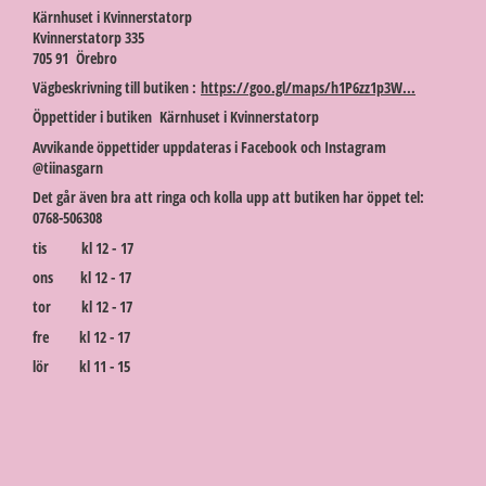
Kärnhuset i Kvinnerstatorp
Kvinnerstatorp 335
705 91 Örebro
Vägbeskrivning till butiken :
https://goo.gl/maps/h1P6zz1p3W...
Öppettider i butiken Kärnhuset i Kvinnerstatorp
Avvikande öppettider uppdateras i Facebook och Instagram
@tiinasgarn
Det går även bra att ringa och kolla upp att butiken har öppet tel:
0768-506308
tis kl 12 - 17
ons kl 12 - 17
tor kl 12 - 17
fre kl 12 - 17
lör kl 11 - 15