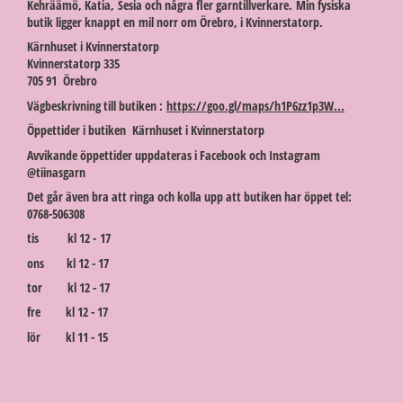
Kehräämö, Katia, Sesia och några fler garntillverkare. Min fysiska
butik ligger knappt en mil norr om Örebro, i Kvinnerstatorp.
Kärnhuset i Kvinnerstatorp
Kvinnerstatorp 335
705 91 Örebro
Vägbeskrivning till butiken :
https://goo.gl/maps/h1P6zz1p3W...
Öppettider i butiken Kärnhuset i Kvinnerstatorp
Avvikande öppettider uppdateras i Facebook och Instagram
@tiinasgarn
Det går även bra att ringa och kolla upp att butiken har öppet tel:
0768-506308
tis kl 12 - 17
ons kl 12 - 17
tor kl 12 - 17
fre kl 12 - 17
lör kl 11 - 15