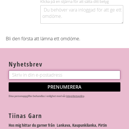
Klicka på en stjärna för att sätta ditt betyg
Bli den första att lämna ett omdöme.
Nyhetsbrev
PRENUMERERA
Dina personuppgifter behandlas i enlighet med vår
integritetspolicy
.
Tiinas Garn
Hos mig hittar du garner från Lankava, Kaupunkilanka, Pirtin