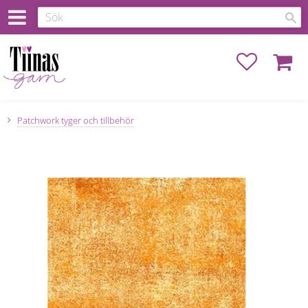
Favoriter
Kundva
Patchwork tyger och tillbehör