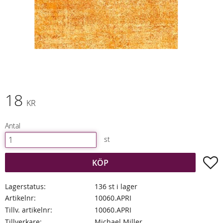
18
KR
Antal
st
L
KÖP
Lagerstatus
136 st i lager
Artikelnr
10060.APRI
Tillv. artikelnr
10060.APRI
Tillverkare
Michael Miller