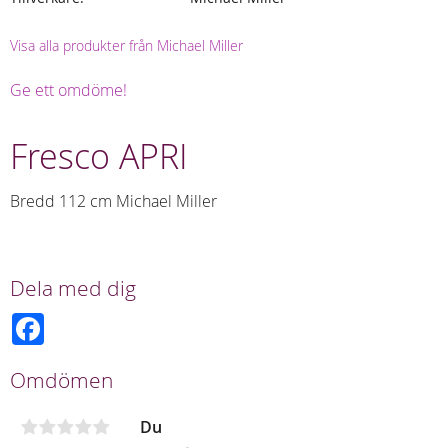
Visa alla produkter från Michael Miller
Ge ett omdöme!
Fresco APRI
Bredd 112 cm Michael Miller
Dela med dig
F
a
c
e
Omdömen
b
o
o
Du
k