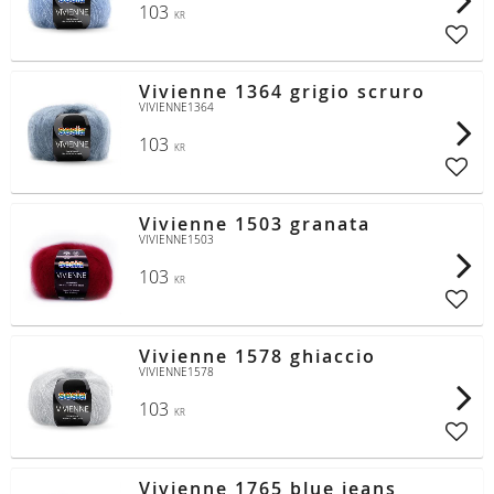
103
KR
Lägg t
Vivienne 1364 grigio scruro
VIVIENNE1364
103
KR
Lägg t
Vivienne 1503 granata
VIVIENNE1503
103
KR
Lägg t
Vivienne 1578 ghiaccio
VIVIENNE1578
103
KR
Lägg t
Vivienne 1765 blue jeans