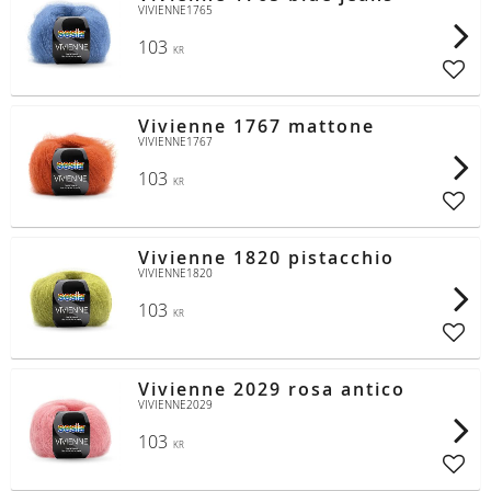
VIVIENNE1765
103
KR
Lägg t
Vivienne 1767 mattone
VIVIENNE1767
103
KR
Lägg t
Vivienne 1820 pistacchio
VIVIENNE1820
103
KR
Lägg t
Vivienne 2029 rosa antico
VIVIENNE2029
103
KR
Lägg t