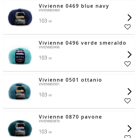
Vivienne 0469 blue navy
VIVIENNE0469
103
KR
Lägg t
Vivienne 0496 verde smeraldo
VIVIENNE0496
103
KR
Lägg t
Vivienne 0501 ottanio
VIVIENNE0501
103
KR
Lägg t
Vivienne 0870 pavone
VIVIENNE0870
103
KR