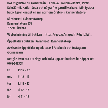
Hos mig hittar du garner från Lankava, Kaupunkilanka, Pirtin
Kehräämö, Katia, Sesia och några fler garntillverkare. Min fysiska
butik ligger knappt en mil norr om Örebro, i Kvinnerstatorp.
Kärnhuset i Kvinnerstatorp
Kvinnerstatorp 335
705 91 Örebro
Vägbeskrivning till butiken :
https://goo.gl/maps/h1P6zz1p3W...
Öppettider i butiken Kärnhuset i Kvinnerstatorp
Avvikande öppettider uppdateras i Facebook och Instagram
@tiinasgarn
Det går även bra att ringa och kolla upp att butiken har öppet tel:
0768-506308
tis kl 12 - 17
ons kl 12 - 17
tor kl 12 - 17
fre kl 12 - 17
lör kl 11 - 15