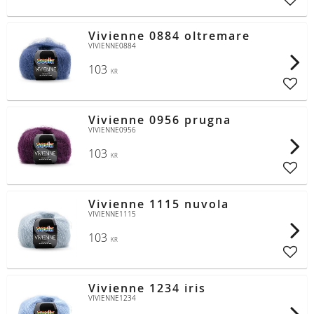
Lägg t
Vivienne 0884 oltremare
VIVIENNE0884
103
KR
Lägg t
Vivienne 0956 prugna
VIVIENNE0956
103
KR
Lägg t
Vivienne 1115 nuvola
VIVIENNE1115
103
KR
Lägg t
Vivienne 1234 iris
VIVIENNE1234