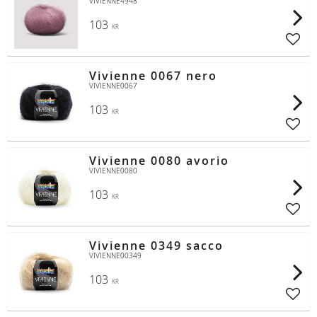
VIVIENNE4948
103
KR
Lägg t
Vivienne 0067 nero
VIVIENNE0067
103
KR
Lägg t
Vivienne 0080 avorio
VIVIENNE0080
103
KR
Lägg t
Vivienne 0349 sacco
VIVIENNE00349
103
KR
Lägg t