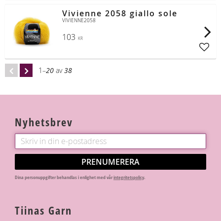
Vivienne 2058 giallo sole
VIVIENNE2058
103
KR
Lägg t
1–
20
av
38
Nyhetsbrev
PRENUMERERA
Dina personuppgifter behandlas i enlighet med vår
integritetspolicy
.
Tiinas Garn