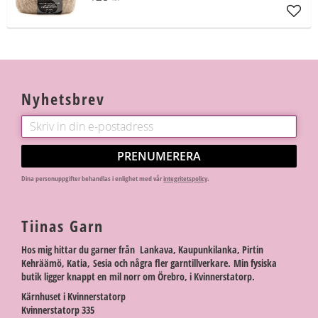
Lägg t
Nyhetsbrev
PRENUMERERA
Dina personuppgifter behandlas i enlighet med vår
integritetspolicy
.
Tiinas Garn
Hos mig hittar du garner från Lankava, Kaupunkilanka, Pirtin
Kehräämö, Katia, Sesia och några fler garntillverkare. Min fysiska
butik ligger knappt en mil norr om Örebro, i Kvinnerstatorp.
Kärnhuset i Kvinnerstatorp
Kvinnerstatorp 335