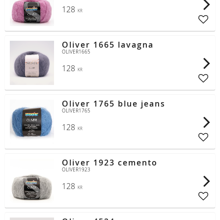
128
KR
Lägg t
Oliver 1665 lavagna
OLIVER1665
128
KR
Lägg t
Oliver 1765 blue jeans
OLIVER1765
128
KR
Lägg t
Oliver 1923 cemento
OLIVER1923
128
KR
Lägg t