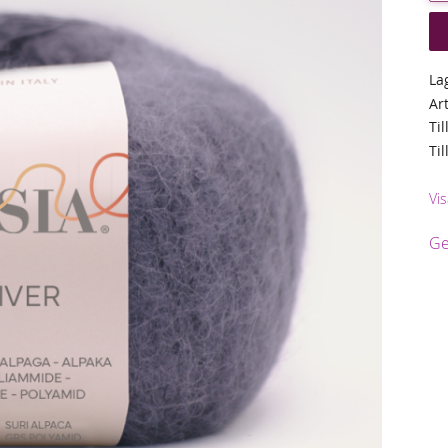
La
Ar
Til
Ti
Vis
Ge