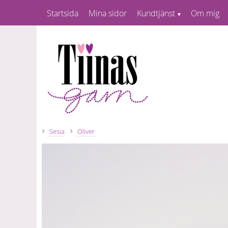
Startsida
Mina sidor
Kundtjänst
Om mig
Sesia
Oliver