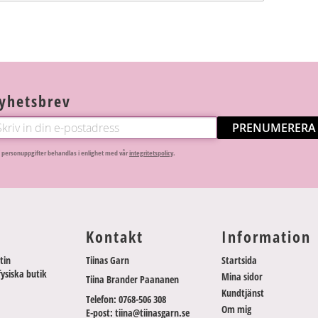
yhetsbrev
PRENUMERERA
 personuppgifter behandlas i enlighet med vår
integritetspolicy
.
Kontakt
Information
tin
Tiinas Garn
Startsida
fysiska butik
Mina sidor
Tiina Brander Paananen
Kundtjänst
Telefon: 0768-506 308
Om mig
E-post: tiina@tiinasgarn.se