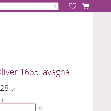
Favoriter
Kundvagn
liver 1665 lavagna
28
KR
al
st