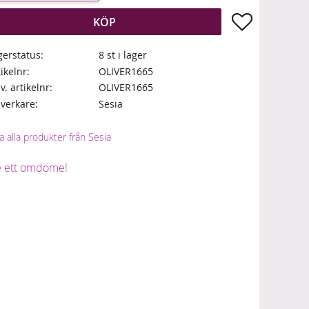
Lägg till i fa
KÖP
gerstatus
8 st i lager
tikelnr
OLIVER1665
lv. artikelnr
OLIVER1665
llverkare
Sesia
a alla produkter från Sesia
 ett omdöme!