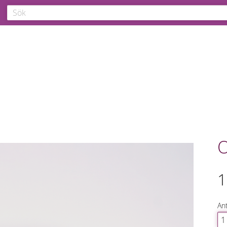
O
1
Ant