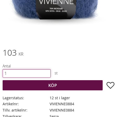
103
KR
Antal
st
L
KÖP
Lagerstatus
12 st i lager
Artikelnr
VIVIENNE0884
Tillv. artikelnr
VIVIENNE0884
Tillverkare
Sesia