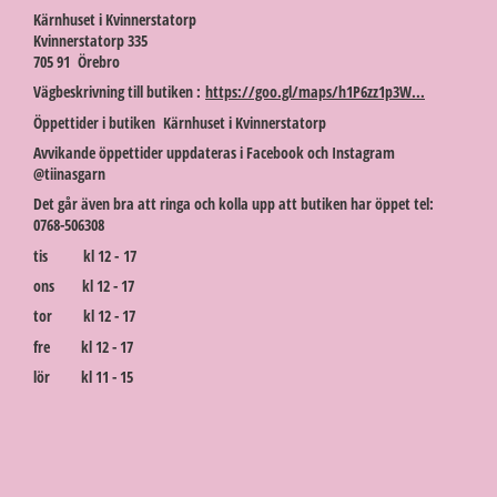
Kärnhuset i Kvinnerstatorp
Kvinnerstatorp 335
705 91 Örebro
Vägbeskrivning till butiken :
https://goo.gl/maps/h1P6zz1p3W...
Öppettider i butiken Kärnhuset i Kvinnerstatorp
Avvikande öppettider uppdateras i Facebook och Instagram
@tiinasgarn
Det går även bra att ringa och kolla upp att butiken har öppet tel:
0768-506308
tis kl 12 - 17
ons kl 12 - 17
tor kl 12 - 17
fre kl 12 - 17
lör kl 11 - 15