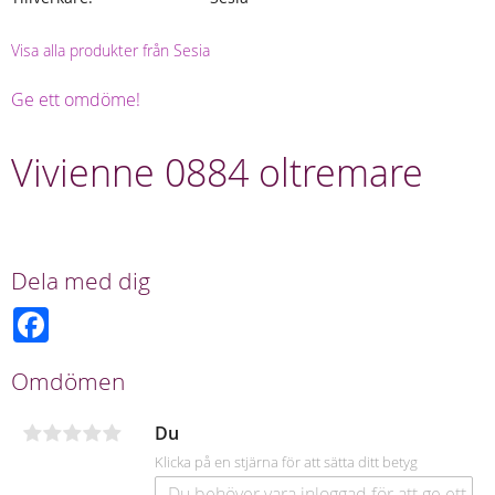
Visa alla produkter från Sesia
Ge ett omdöme!
Vivienne 0884 oltremare
Dela med dig
F
a
c
e
Omdömen
b
o
o
Du
k
Klicka på en stjärna för att sätta ditt betyg