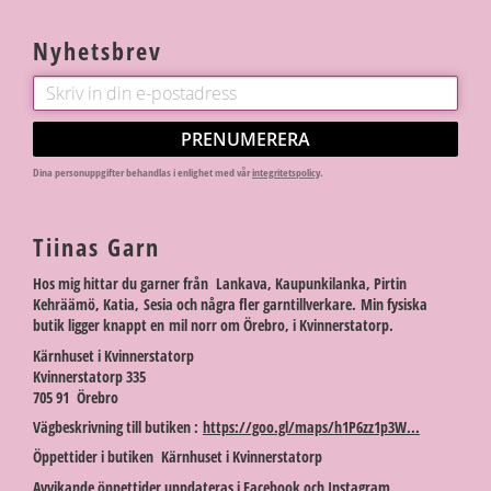
Nyhetsbrev
PRENUMERERA
Dina personuppgifter behandlas i enlighet med vår
integritetspolicy
.
Tiinas Garn
Hos mig hittar du garner från Lankava, Kaupunkilanka, Pirtin
Kehräämö, Katia, Sesia och några fler garntillverkare. Min fysiska
butik ligger knappt en mil norr om Örebro, i Kvinnerstatorp.
Kärnhuset i Kvinnerstatorp
Kvinnerstatorp 335
705 91 Örebro
Vägbeskrivning till butiken :
https://goo.gl/maps/h1P6zz1p3W...
Öppettider i butiken Kärnhuset i Kvinnerstatorp
Avvikande öppettider uppdateras i Facebook och Instagram