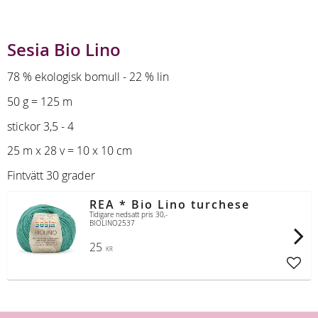
Sesia Bio Lino
78 % ekologisk bomull - 22 % lin
50 g = 125 m
stickor 3,5 - 4
25 m x 28 v = 10 x 10 cm
Fintvätt 30 grader
REA * Bio Lino turchese
Tidigare nedsatt pris 30,-
BIOLINO2537
25
KR
Lägg t