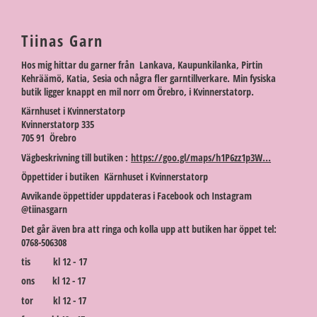
Tiinas Garn
Hos mig hittar du garner från Lankava, Kaupunkilanka, Pirtin
Kehräämö, Katia, Sesia och några fler garntillverkare. Min fysiska
butik ligger knappt en mil norr om Örebro, i Kvinnerstatorp.
Kärnhuset i Kvinnerstatorp
Kvinnerstatorp 335
705 91 Örebro
Vägbeskrivning till butiken :
https://goo.gl/maps/h1P6zz1p3W...
Öppettider i butiken Kärnhuset i Kvinnerstatorp
Avvikande öppettider uppdateras i Facebook och Instagram
@tiinasgarn
Det går även bra att ringa och kolla upp att butiken har öppet tel:
0768-506308
tis kl 12 - 17
ons kl 12 - 17
tor kl 12 - 17