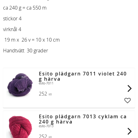
ca 240 g = ca 550 m
stickor 4
virknål 4
19 m x 26 v = 10 x 10 cm
Handtvätt 30 grader
Esito plädgarn 7011 violet 240
g härva
esito-7011
252
KR
Lägg t
Esito plädgarn 7013 cyklam ca
240 g härva
esito-7013
252
KR