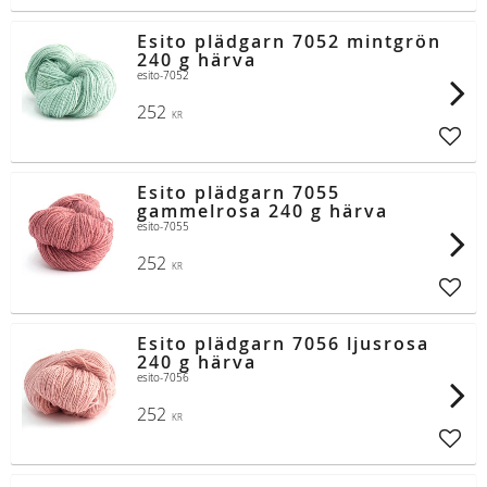
Esito plädgarn 7052 mintgrön
240 g härva
esito-7052
252
KR
Lägg t
Esito plädgarn 7055
gammelrosa 240 g härva
esito-7055
252
KR
Lägg t
Esito plädgarn 7056 ljusrosa
240 g härva
esito-7056
252
KR
Lägg t