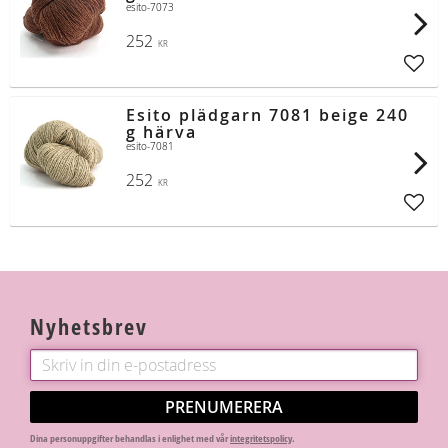
esito-7073
252
KR
Lägg t
Esito plädgarn 7081 beige 240
g härva
esito-7081
252
KR
Lägg t
Nyhetsbrev
PRENUMERERA
Dina personuppgifter behandlas i enlighet med vår
integritetspolicy
.