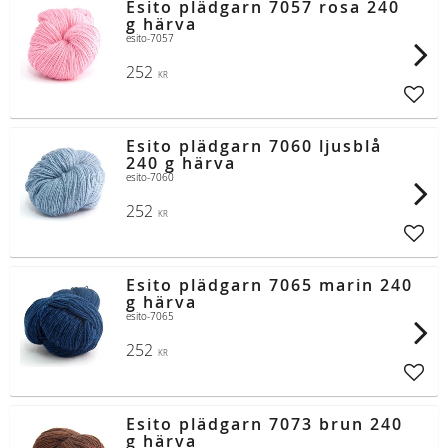
Esito plädgarn 7057 rosa 240
g härva
esito-7057
252
KR
Lägg t
Esito plädgarn 7060 ljusblå
240 g härva
esito-7060
252
KR
Lägg t
Esito plädgarn 7065 marin 240
g härva
esito-7065
252
KR
Lägg t
Esito plädgarn 7073 brun 240
g härva