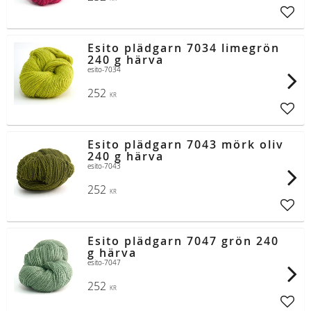
Lägg t
Esito plädgarn 7034 limegrön
240 g härva
esito-7034
252
KR
Lägg t
Esito plädgarn 7043 mörk oliv
240 g härva
esito-7043
252
KR
Lägg t
Esito plädgarn 7047 grön 240
g härva
esito-7047
252
KR
Lägg t