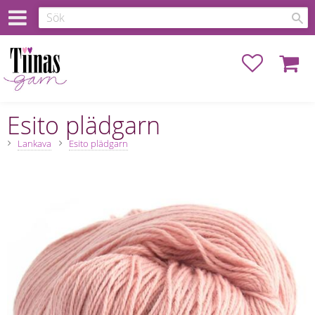
Favoriter
Kundva
Esito plädgarn
Lankava
Esito plädgarn