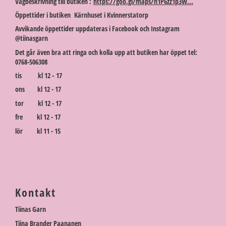
Vägbeskrivning till butiken :
https://goo.gl/maps/h1P6zz1p3W...
Öppettider i butiken Kärnhuset i Kvinnerstatorp
Avvikande öppettider uppdateras i Facebook och Instagram
@tiinasgarn
Det går även bra att ringa och kolla upp att butiken har öppet tel:
0768-506308
tis kl 12 - 17
ons kl 12 - 17
tor kl 12 - 17
fre kl 12 - 17
lör kl 11 - 15
Kontakt
Tiinas Garn
Tiina Brander Paananen