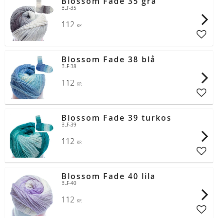
Blossom Fade 35 grå
BLF-35
112
KR
Lägg t
Blossom Fade 38 blå
BLF-38
112
KR
Lägg t
Blossom Fade 39 turkos
BLF-39
112
KR
Lägg t
Blossom Fade 40 lila
BLF-40
112
KR
Lägg t