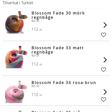
Tillverkat i Turkiet
Blossom Fade 30 mörk
regnbåge
BLF-30
112
KR
Lägg t
Blossom Fade 33 matt
regnbåge
BLF-33
112
KR
Lägg t
Blossom Fade 34 rosa-brun
BLF-34
112
KR
Lägg t