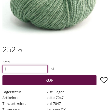
252
KR
Antal
st
L
KÖP
Lagerstatus
2 st i lager
Artikelnr
esito-7047
Tillv. artikelnr
ehl-7047
Tillverkare
Lankava OY