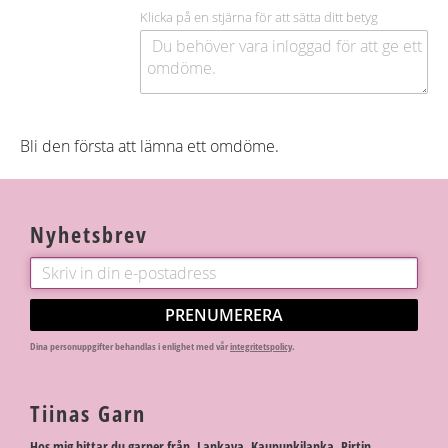
Klicka på en stjärna för att sätta ditt betyg
Bli den första att lämna ett omdöme.
Nyhetsbrev
PRENUMERERA
Dina personuppgifter behandlas i enlighet med vår
integritetspolicy
.
Tiinas Garn
Hos mig hittar du garner från Lankava, Kaupunkilanka, Pirtin