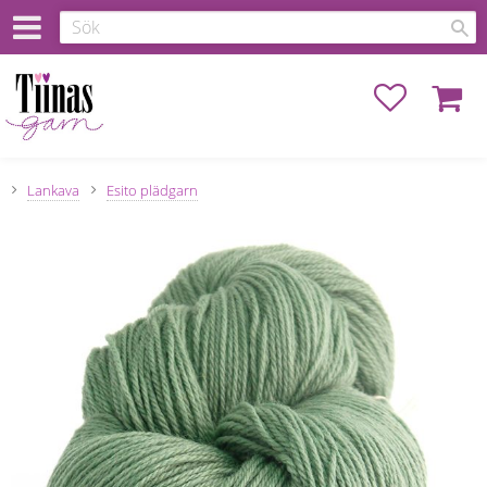
Favoriter
Kundva
Lankava
Esito plädgarn