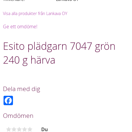
Visa alla produkter från Lankava OY
Ge ett omdöme!
Esito plädgarn 7047 grön
240 g härva
Dela med dig
F
a
c
e
Omdömen
b
o
o
Du
k