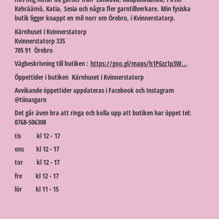
Kehräämö, Katia, Sesia och några fler garntillverkare. Min fysiska
butik ligger knappt en mil norr om Örebro, i Kvinnerstatorp.
Kärnhuset i Kvinnerstatorp
Kvinnerstatorp 335
705 91 Örebro
Vägbeskrivning till butiken :
https://goo.gl/maps/h1P6zz1p3W...
Öppettider i butiken Kärnhuset i Kvinnerstatorp
Avvikande öppettider uppdateras i Facebook och Instagram
@tiinasgarn
Det går även bra att ringa och kolla upp att butiken har öppet tel:
0768-506308
tis kl 12 - 17
ons kl 12 - 17
tor kl 12 - 17
fre kl 12 - 17
lör kl 11 - 15