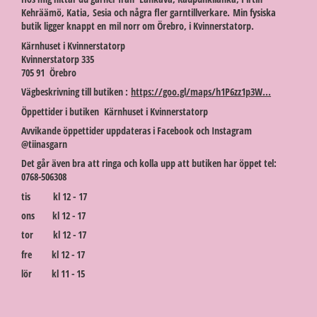
Kehräämö, Katia, Sesia och några fler garntillverkare. Min fysiska
butik ligger knappt en mil norr om Örebro, i Kvinnerstatorp.
Kärnhuset i Kvinnerstatorp
Kvinnerstatorp 335
705 91 Örebro
Vägbeskrivning till butiken :
https://goo.gl/maps/h1P6zz1p3W...
Öppettider i butiken Kärnhuset i Kvinnerstatorp
Avvikande öppettider uppdateras i Facebook och Instagram
@tiinasgarn
Det går även bra att ringa och kolla upp att butiken har öppet tel:
0768-506308
tis kl 12 - 17
ons kl 12 - 17
tor kl 12 - 17
fre kl 12 - 17
lör kl 11 - 15