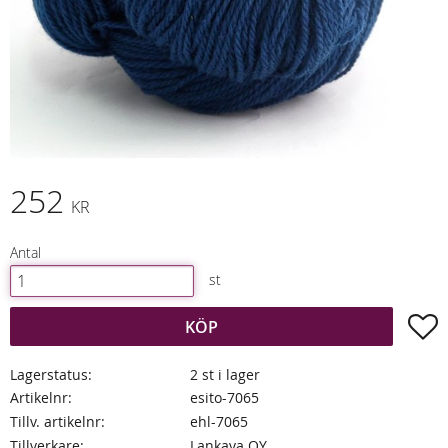
252
KR
Antal
st
L
KÖP
Lagerstatus
2 st i lager
Artikelnr
esito-7065
Tillv. artikelnr
ehl-7065
Tillverkare
Lankava OY