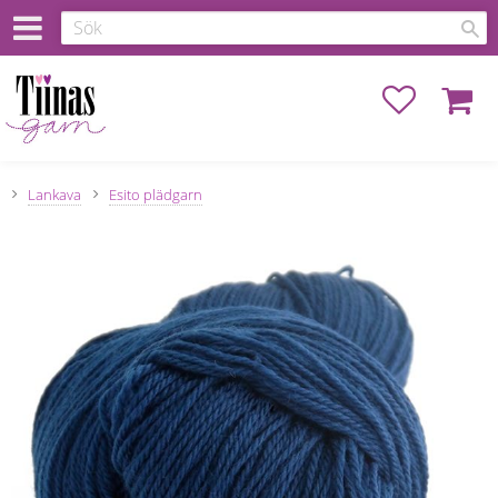
Favoriter
Kundva
Lankava
Esito plädgarn