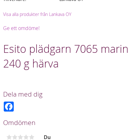
Visa alla produkter från Lankava OY
Ge ett omdöme!
Esito plädgarn 7065 marin
240 g härva
Dela med dig
F
a
c
e
Omdömen
b
o
o
Du
k