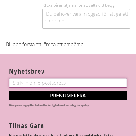
Klicka på en stjärna för att sätta ditt betyg
Bli den första att lämna ett omdöme.
Nyhetsbrev
PRENUMERERA
Dina personuppgifter behandlas i enlighet med vår
integritetspolicy
.
Tiinas Garn
Hos mig hittar du garner från Lankava, Kaupunkilanka, Pirtin