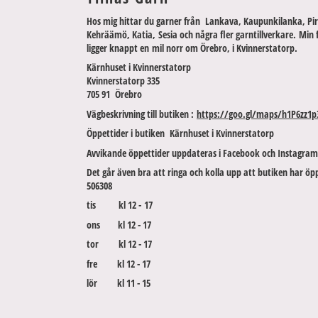
Hos mig hittar du garner från Lankava, Kaupunkilanka, Pir
Kehräämö, Katia, Sesia och några fler garntillverkare. Min 
ligger knappt en mil norr om Örebro, i Kvinnerstatorp.
Kärnhuset i Kvinnerstatorp
Kvinnerstatorp 335
705 91 Örebro
Vägbeskrivning till butiken :
https://goo.gl/maps/h1P6zz1p
Öppettider i butiken Kärnhuset i Kvinnerstatorp
Avvikande öppettider uppdateras i Facebook och Instagram
Det går även bra att ringa och kolla upp att butiken har öpp
506308
tis kl 12 - 17
ons kl 12 - 17
tor kl 12 - 17
fre kl 12 - 17
lör kl 11 - 15