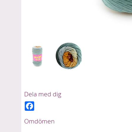
Dela med dig
F
a
c
e
Omdömen
b
o
o