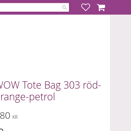
Favoriter
Kundvagn
OW Tote Bag 303 röd-
range-petrol
80
KR