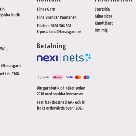
tin
Tiinas Garn
Startsida
fysiska butik
Mina sidor
Tiina Brander Paananen
Kundtjänst
Telefon: 0768-506 308
Om mig
E-post: tiina@tiinasgarn.se
Betalning
3W...
 @tiinasgarn
et tel: 0768-
Din garnbutik på nätet sedan
2010 med snabba leveranser
Fast fraktkostnad 69,- och fri
frakt ordervärde över 1200,-