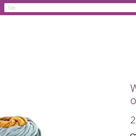
W
o
2