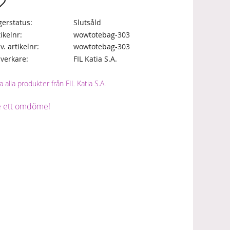
Lägg till i favoriter
gerstatus
Slutsåld
tikelnr
wowtotebag-303
lv. artikelnr
wowtotebag-303
llverkare
FIL Katia S.A.
a alla produkter från FIL Katia S.A.
 ett omdöme!