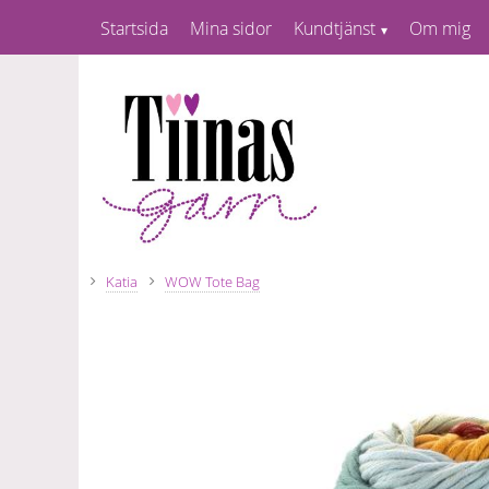
Startsida
Mina sidor
Kundtjänst
Om mig
Katia
WOW Tote Bag