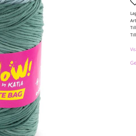
La
Ar
Til
Ti
Vis
Ge