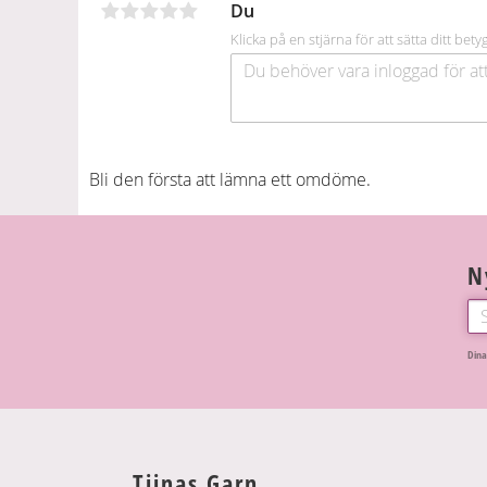
Du
k
Klicka på en stjärna för att sätta ditt bety
Bli den första att lämna ett omdöme.
N
Dina
Tiinas Garn