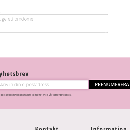
g
yhetsbrev
PRENUMERERA
 personuppgifter behandlas i enlighet med vår
integritetspolicy
.
Kontakt
Information