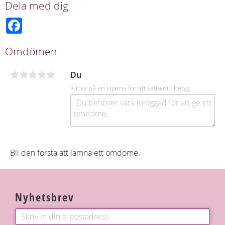
Dela med dig
F
a
c
e
Omdömen
b
o
o
Du
k
Klicka på en stjärna för att sätta ditt betyg
Bli den första att lämna ett omdöme.
Nyhetsbrev