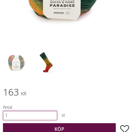
163
KR
Antal
st
L
KÖP