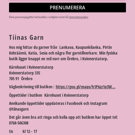
PRENUMERERA
Dina personuppgifter behandlas i enlighet med vår
integritetspolicy
.
Tiinas Garn
Hos mig hittar du garner från Lankava, Kaupunkilanka, Pirtin
Kehräämö, Katia, Sesia och några fler garntillverkare. Min fysiska
butik ligger knappt en mil norr om Örebro, i Kvinnerstatorp.
Kärnhuset i Kvinnerstatorp
Kvinnerstatorp 335
705 91 Örebro
Vägbeskrivning till butiken :
https://goo.gl/maps/h1P6zz1p3W...
Öppettider i butiken Kärnhuset i Kvinnerstatorp
Avvikande öppettider uppdateras i Facebook och Instagram
@tiinasgarn
Det går även bra att ringa och kolla upp att butiken har öppet tel:
0768-506308
tis kl 12 - 17